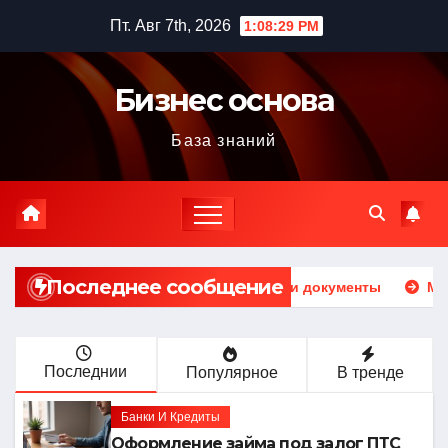
Перейти
Пт. Авг 7th, 2026
1:08:31 PM
к
содержимому
Бизнес основа
База знаний
Последнее сообщение
рядок, требования и документы
Музыка ветра: устройст
Последнии
Популярное
В тренде
Банки И Кредиты
Оформление займа под залог ПТС