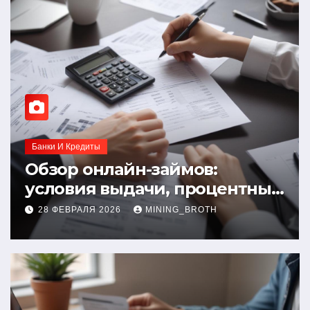
Банки И Кредиты
Обзор онлайн-займов:
условия выдачи, процентные
ставки и требования к
28 ФЕВРАЛЯ 2026
MINING_BROTH
заемщикам