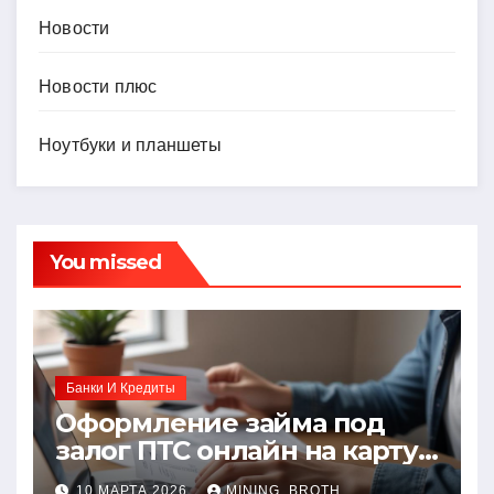
Новости
Новости плюс
Ноутбуки и планшеты
You missed
Банки И Кредиты
Оформление займа под
залог ПТС онлайн на карту
без визита в офис: порядок,
10 МАРТА 2026
MINING_BROTH