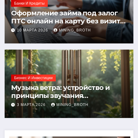
Банки И Кредиты
Оформление займа под залог
ПТС онлайн на карту без визита
в офис: порядок, требования и
10 МАРТА 2026
MINING_BROTH
документы
Бизнес И Инвестиции
Музыка ветра: устройство и
принципы звучания
колокольчиков
3 МАРТА 2026
MINING_BROTH