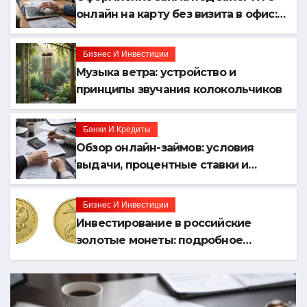
онлайн на карту без визита в офис:
порядок, требования и документы
Бизнес И Инвестиции
Музыка ветра: устройство и
принципы звучания колокольчиков
Банки И Кредиты
Обзор онлайн-займов: условия
выдачи, процентные ставки и
требования к заемщикам
Бизнес И Инвестиции
Инвестирование в российские
золотые монеты: подробное
руководство