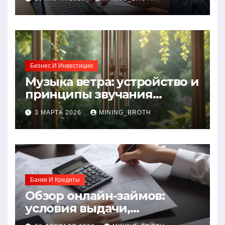
требования и документы
Бизнес И Инвестиции
Музыка ветра: устройство и
принципы звучания
колокольчиков
3 МАРТА 2026
MINING_BROTH
Банки И Кредиты
Обзор онлайн-займов:
условия выдачи,
процентные ставки и