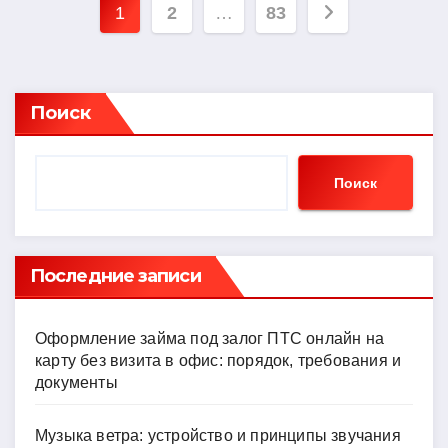
Пагинация
1
2
…
83
записей
Поиск
Поиск
Последние записи
Оформление займа под залог ПТС онлайн на
карту без визита в офис: порядок, требования и
документы
Музыка ветра: устройство и принципы звучания