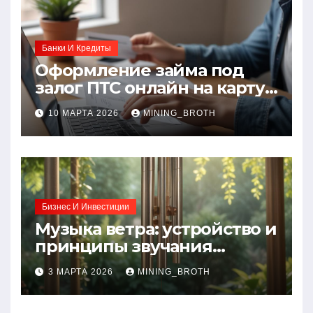
Банки И Кредиты
Оформление займа под
залог ПТС онлайн на карту
без визита в офис: порядок,
10 МАРТА 2026
MINING_BROTH
требования и документы
Бизнес И Инвестиции
Музыка ветра: устройство и
принципы звучания
колокольчиков
3 МАРТА 2026
MINING_BROTH