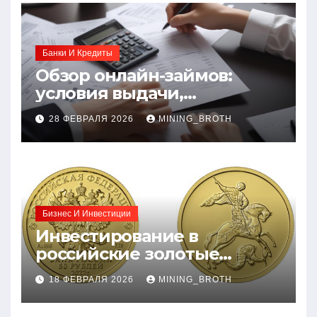
Банки И Кредиты
Обзор онлайн-займов:
условия выдачи,
процентные ставки и
28 ФЕВРАЛЯ 2026
MINING_BROTH
требования к заемщикам
Бизнес И Инвестиции
Инвестирование в
российские золотые
монеты: подробное
18 ФЕВРАЛЯ 2026
MINING_BROTH
руководство