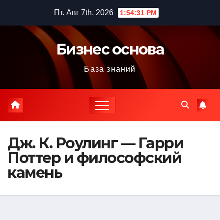
Перейти
Пт. Авг 7th, 2026
1:54:33 PM
к
содержимому
Бизнес основа
База знаний
Дж. К. Роулинг — Гарри
Поттер и философский
камень