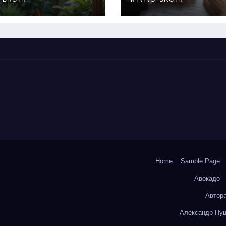
окольчиков
ставки и
требования к
заемщикам
Home
Sample Page
Авокадо
Автор
Александр Пуш