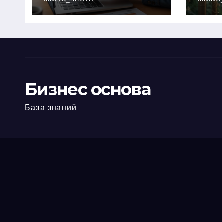
офис: порядок,
кол
требования и
документы
Бизнес основа
База знаний