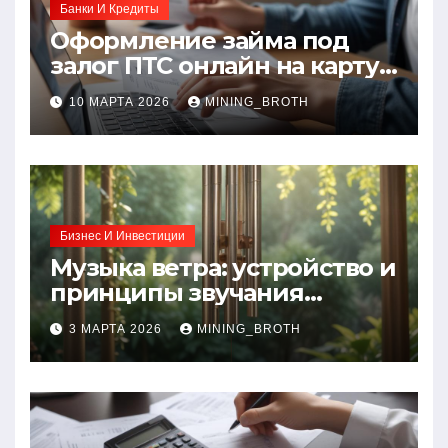
Банки И Кредиты
Оформление займа под
залог ПТС онлайн на карту
без визита в офис: порядок,
10 МАРТА 2026
MINING_BROTH
требования и документы
Бизнес И Инвестиции
Музыка ветра: устройство и
принципы звучания
колокольчиков
3 МАРТА 2026
MINING_BROTH