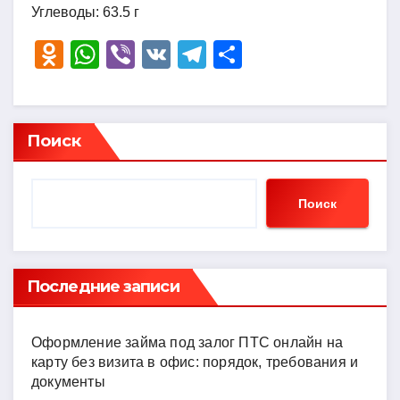
Углеводы: 63.5 г
O
W
Vi
V
T
О
d
h
b
K
el
тп
n
at
er
e
р
o
s
gr
а
Поиск
kl
A
a
в
a
p
m
и
Поиск
ss
p
ть
ni
ki
Последние записи
Оформление займа под залог ПТС онлайн на
карту без визита в офис: порядок, требования и
документы