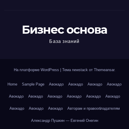
Бизнес основа
База знаний
На платформе WordPress
|
Тема newstack от
Themeansar
.
Home
Sample Page
Авокадо
Авокадо
Авокадо
Авокадо
Авокадо
Авокадо
Авокадо
Авокадо
Авокадо
Авокадо
Авокадо
Авокадо
Авокадо
Авторам и правообладателям
Александр Пушкин — Евгений Онегин