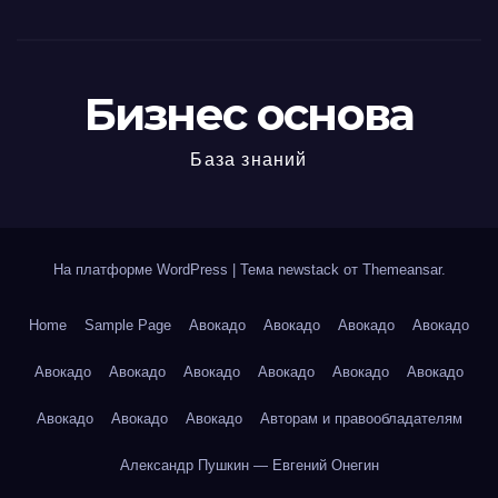
Бизнес основа
База знаний
На платформе WordPress
|
Тема newstack от
Themeansar
.
Home
Sample Page
Авокадо
Авокадо
Авокадо
Авокадо
Авокадо
Авокадо
Авокадо
Авокадо
Авокадо
Авокадо
Авокадо
Авокадо
Авокадо
Авторам и правообладателям
Александр Пушкин — Евгений Онегин