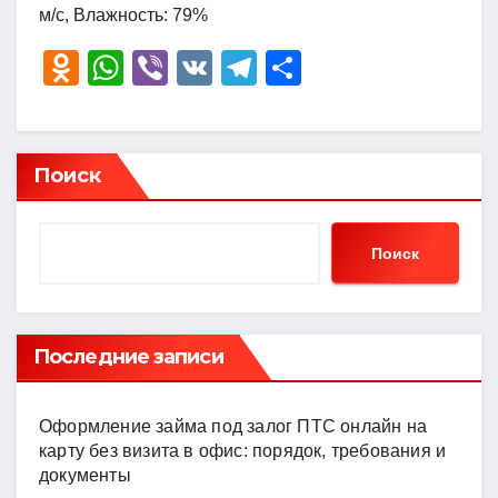
м/с, Влажность: 79%
O
W
Vi
V
T
О
d
h
b
K
el
тп
n
at
er
e
р
o
s
gr
а
Поиск
kl
A
a
в
a
p
m
и
Поиск
ss
p
ть
ni
ki
Последние записи
Оформление займа под залог ПТС онлайн на
карту без визита в офис: порядок, требования и
документы