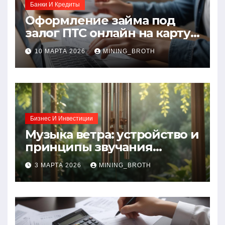
Банки И Кредиты
Оформление займа под
залог ПТС онлайн на карту
без визита в офис: порядок,
10 МАРТА 2026
MINING_BROTH
требования и документы
Бизнес И Инвестиции
Музыка ветра: устройство и
принципы звучания
колокольчиков
3 МАРТА 2026
MINING_BROTH