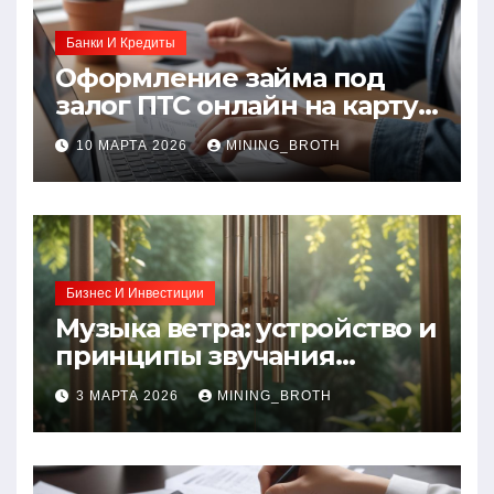
Банки И Кредиты
Оформление займа под
залог ПТС онлайн на карту
без визита в офис: порядок,
10 МАРТА 2026
MINING_BROTH
требования и документы
Бизнес И Инвестиции
Музыка ветра: устройство и
принципы звучания
колокольчиков
3 МАРТА 2026
MINING_BROTH