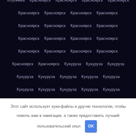
Клубника
Красноярск
Красноярск
Красноярск
Красноярск
Красноярск
Красноярск
Красноярск
Красноярск
Красноярск
Красноярск
Красноярск
Красноярск
Красноярск
Красноярск
Красноярск
Красноярск
Красноярск
Красноярск
Красноярск
Красноярск
Красноярск
Красноярск
Кукуруза
Кукуруза
Кукуруза
Кукуруза
Кукуруза
Кукуруза
Кукуруза
Кукуруза
Кукуруза
Кукуруза
Кукуруза
Кукуруза
Кукуруза
Кукуруза
Куриная грудка
Куриная грудка
Куриная грудка
Этот сайт использует куки-файлы и другие технологии, чтобы
Куриная грудка
Куриная грудка
Куриная грудка
помочь вам в навигации, а также предоставить лучший
пользовательский опыт.
OK
Куриная грудка
Куриная грудка
Куриная грудка