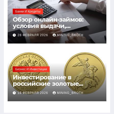
Банки И Кредиты
Обзор онлайн-займов:
условия выдачи,
процентные ставки и
28 ФЕВРАЛЯ 2026
MINING_BROTH
требования к заемщикам
Бизнес И Инвестиции
Инвестирование в
российские золотые
монеты: подробное
18 ФЕВРАЛЯ 2026
MINING_BROTH
руководство