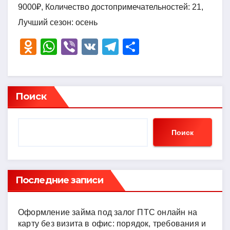
9000₽, Количество достопримечательностей: 21,
Лучший сезон: осень
O
W
Vi
V
T
О
d
h
b
K
el
тп
n
at
er
e
р
o
s
gr
а
Поиск
kl
A
a
в
a
p
m
и
Поиск
ss
p
ть
ni
ki
Последние записи
Оформление займа под залог ПТС онлайн на
карту без визита в офис: порядок, требования и