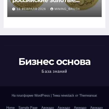
российские золотые
монеты: подробное
18 ФЕВРАЛЯ 2026
MINING_BROTH
руководство
Бизнес основа
База знаний
На платформе WordPress
|
Тема newstack от
Themeansar
.
Home
Sample Page
Авокадо
Авокадо
Авокадо
Авокадо