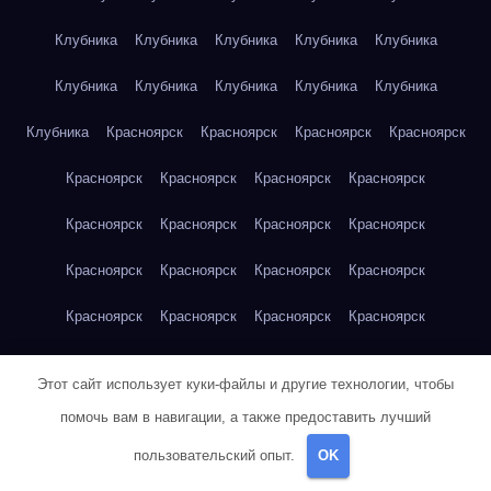
Клубника
Клубника
Клубника
Клубника
Клубника
Клубника
Клубника
Клубника
Клубника
Клубника
Клубника
Красноярск
Красноярск
Красноярск
Красноярск
Красноярск
Красноярск
Красноярск
Красноярск
Красноярск
Красноярск
Красноярск
Красноярск
Красноярск
Красноярск
Красноярск
Красноярск
Красноярск
Красноярск
Красноярск
Красноярск
Красноярск
Красноярск
Кукуруза
Кукуруза
Кукуруза
Этот сайт использует куки-файлы и другие технологии, чтобы
Кукуруза
Кукуруза
Кукуруза
Кукуруза
Кукуруза
помочь вам в навигации, а также предоставить лучший
Кукуруза
Кукуруза
Кукуруза
Кукуруза
Кукуруза
пользовательский опыт.
OK