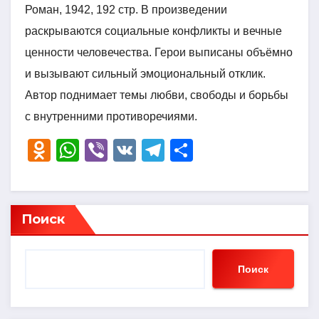
Роман, 1942, 192 стр. В произведении
раскрываются социальные конфликты и вечные
ценности человечества. Герои выписаны объёмно
и вызывают сильный эмоциональный отклик.
Автор поднимает темы любви, свободы и борьбы
с внутренними противоречиями.
O
W
Vi
V
T
О
d
h
b
K
el
тп
n
at
er
e
р
o
s
gr
а
Поиск
kl
A
a
в
a
p
m
и
Поиск
ss
p
ть
ni