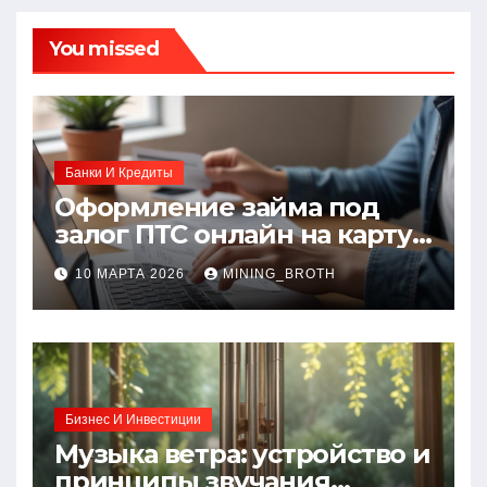
You missed
Банки И Кредиты
Оформление займа под
залог ПТС онлайн на карту
без визита в офис: порядок,
10 МАРТА 2026
MINING_BROTH
требования и документы
Бизнес И Инвестиции
Музыка ветра: устройство и
принципы звучания