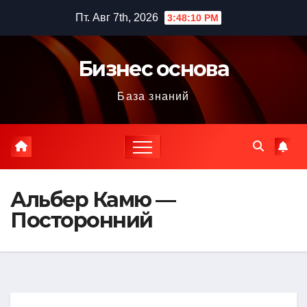
Перейти
Пт. Авг 7th, 2026
3:48:11 PM
к
содержимому
Бизнес основа
База знаний
Альбер Камю —
Посторонний