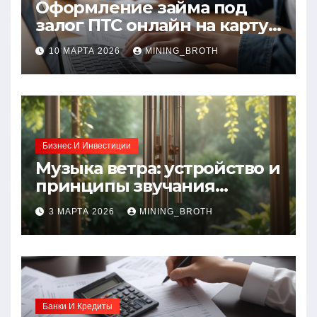
Оформление займа под
залог ПТС онлайн на карту
без визита в офис: порядок,
10 МАРТА 2026
MINING_BROTH
требования и документы
Бизнес И Инвестиции
Музыка ветра: устройство и
принципы звучания
колокольчиков
3 МАРТА 2026
MINING_BROTH
Банки И Кредиты