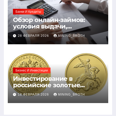
Банки И Кредиты
Обзор онлайн-займов:
условия выдачи,
процентные ставки и
28 ФЕВРАЛЯ 2026
MINING_BROTH
требования к заемщикам
Бизнес И Инвестиции
Инвестирование в
российские золотые
монеты: подробное
18 ФЕВРАЛЯ 2026
MINING_BROTH
руководство