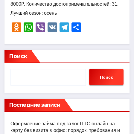
8000₽, Количество достопримечательностей: 31,
Лучший сезон: осень
O
W
Vi
V
T
О
d
h
b
K
el
тп
n
at
er
e
р
o
s
gr
а
Поиск
kl
A
a
в
a
p
m
и
Поиск
ss
p
ть
ni
ki
Последние записи
Оформление займа под залог ПТС онлайн на
карту без визита в офис: порядок, требования и