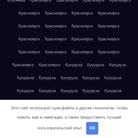
Клубника
Красноярск
Красноярск
Красноярск
Красноярск
Красноярск
Красноярск
Красноярск
Красноярск
Красноярск
Красноярск
Красноярск
Красноярск
Красноярск
Красноярск
Красноярск
Красноярск
Красноярск
Красноярск
Красноярск
Красноярск
Красноярск
Красноярск
Кукуруза
Кукуруза
Кукуруза
Кукуруза
Кукуруза
Кукуруза
Кукуруза
Кукуруза
Кукуруза
Кукуруза
Кукуруза
Кукуруза
Кукуруза
Кукуруза
Куриная грудка
Куриная грудка
Куриная грудка
Этот сайт использует куки-файлы и другие технологии, чтобы
Куриная грудка
Куриная грудка
Куриная грудка
помочь вам в навигации, а также предоставить лучший
пользовательский опыт.
OK
Куриная грудка
Куриная грудка
Куриная грудка