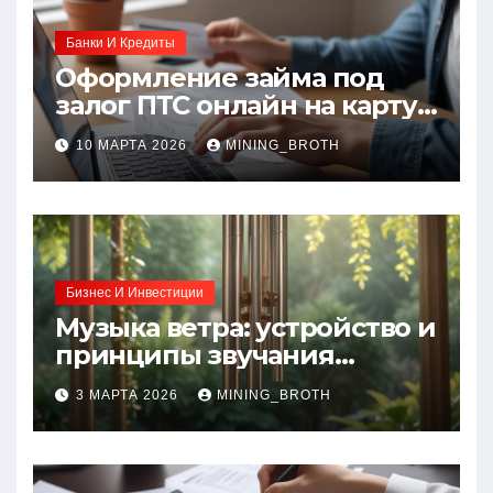
Банки И Кредиты
Оформление займа под
залог ПТС онлайн на карту
без визита в офис: порядок,
10 МАРТА 2026
MINING_BROTH
требования и документы
Бизнес И Инвестиции
Музыка ветра: устройство и
принципы звучания
колокольчиков
3 МАРТА 2026
MINING_BROTH