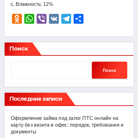
с, Влажность: 12%
O
W
Vi
V
T
О
d
h
b
K
el
тп
n
at
er
e
р
o
s
gr
а
Поиск
kl
A
a
в
a
p
m
и
Поиск
ss
p
ть
ni
ki
Последние записи
Оформление займа под залог ПТС онлайн на
карту без визита в офис: порядок, требования и
документы