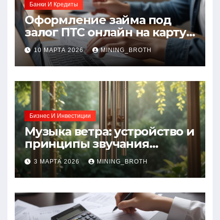
Банки И Кредиты
Оформление займа под
залог ПТС онлайн на карту
без визита в офис: порядок,
10 МАРТА 2026
MINING_BROTH
требования и документы
Бизнес И Инвестиции
Музыка ветра: устройство и
принципы звучания
колокольчиков
3 МАРТА 2026
MINING_BROTH