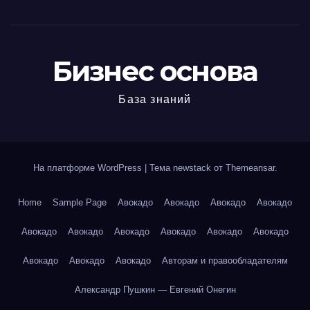
Бизнес основа
База знаний
На платформе WordPress
|
Тема newstack от
Themeansar
.
Home
Sample Page
Авокадо
Авокадо
Авокадо
Авокадо
Авокадо
Авокадо
Авокадо
Авокадо
Авокадо
Авокадо
Авокадо
Авокадо
Авокадо
Авторам и правообладателям
Александр Пушкин — Евгений Онегин