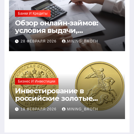
Банки И Кредиты
Обзор онлайн-займов:
условия выдачи,
процентные ставки и
28 ФЕВРАЛЯ 2026
MINING_BROTH
требования к заемщикам
Бизнес И Инвестиции
Инвестирование в
российские золотые
монеты: подробное
18 ФЕВРАЛЯ 2026
MINING_BROTH
руководство