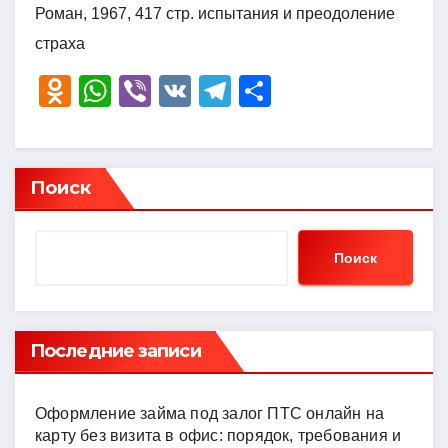
Роман, 1967, 417 стр. испытания и преодоление
страха
O
W
Vi
V
T
О
d
h
b
K
el
тп
n
at
er
e
р
o
s
gr
а
Поиск
kl
A
a
в
a
p
m
и
Поиск
ss
p
ть
ni
ki
Последние записи
Оформление займа под залог ПТС онлайн на
карту без визита в офис: порядок, требования и