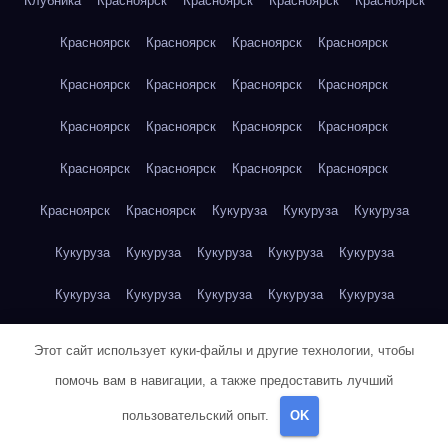
Клубника
Красноярск
Красноярск
Красноярск
Красноярск
Красноярск
Красноярск
Красноярск
Красноярск
Красноярск
Красноярск
Красноярск
Красноярск
Красноярск
Красноярск
Красноярск
Красноярск
Красноярск
Красноярск
Красноярск
Красноярск
Красноярск
Красноярск
Кукуруза
Кукуруза
Кукуруза
Кукуруза
Кукуруза
Кукуруза
Кукуруза
Кукуруза
Кукуруза
Кукуруза
Кукуруза
Кукуруза
Кукуруза
Кукуруза
Куриная грудка
Куриная грудка
Куриная грудка
Этот сайт использует куки-файлы и другие технологии, чтобы
Куриная грудка
Куриная грудка
Куриная грудка
помочь вам в навигации, а также предоставить лучший
пользовательский опыт.
OK
Куриная грудка
Куриная грудка
Куриная грудка