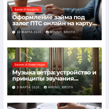
Банки И Кредиты
Оформление займа под
залог ПТС онлайн на карту
без визита в офис: порядок,
10 МАРТА 2026
MINING_BROTH
требования и документы
Бизнес И Инвестиции
Музыка ветра: устройство и
принципы звучания
колокольчиков
3 МАРТА 2026
MINING_BROTH