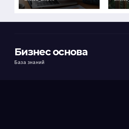
офис: порядок,
кол
требования и
документы
Бизнес основа
База знаний