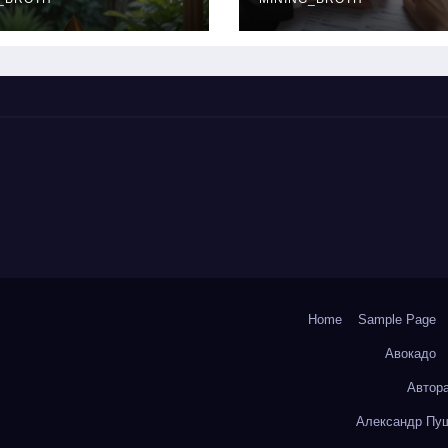
окольчиков
ставки и
требования к
заемщикам
Home
Sample Page
Авокадо
Автор
Александр Пуш