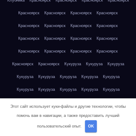
Клубника
Красноярск
Красноярск
Красноярск
Красноярск
Красноярск
Красноярск
Красноярск
Красноярск
Красноярск
Красноярск
Красноярск
Красноярск
Красноярск
Красноярск
Красноярск
Красноярск
Красноярск
Красноярск
Красноярск
Красноярск
Красноярск
Красноярск
Кукуруза
Кукуруза
Кукуруза
Кукуруза
Кукуруза
Кукуруза
Кукуруза
Кукуруза
Кукуруза
Кукуруза
Кукуруза
Кукуруза
Кукуруза
Кукуруза
Куриная грудка
Куриная грудка
Куриная грудка
Этот сайт использует куки-файлы и другие технологии, чтобы
Куриная грудка
Куриная грудка
Куриная грудка
помочь вам в навигации, а также предоставить лучший
пользовательский опыт.
OK
Куриная грудка
Куриная грудка
Куриная грудка