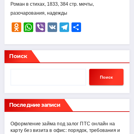
Роман в стихах, 1833, 384 стр. мечты,
разочарования, надежды
O
W
Vi
V
T
О
d
h
b
K
el
тп
n
at
er
e
р
o
s
gr
а
Поиск
kl
A
a
в
a
p
m
и
Поиск
ss
p
ть
ni
ki
Последние записи
Оформление займа под залог ПТС онлайн на
карту без визита в офис: порядок, требования и