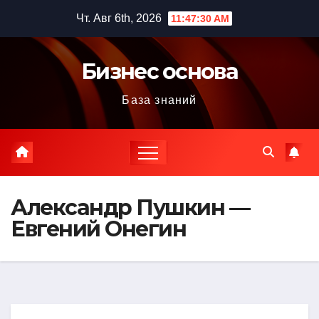
Перейти
Чт. Авг 6th, 2026
11:47:31 AM
к
содержимому
Бизнес основа
База знаний
Александр Пушкин —
Евгений Онегин