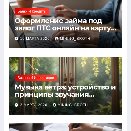
Банки И Кредиты
Оформление займа под
залог ПТС онлайн на карту
без визита в офис: порядок,
10 МАРТА 2026
MINING_BROTH
требования и документы
Бизнес И Инвестиции
Музыка ветра: устройство и
принципы звучания
колокольчиков
3 МАРТА 2026
MINING_BROTH