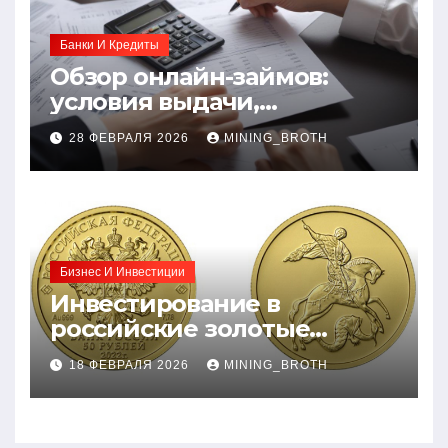
Банки И Кредиты
Обзор онлайн-займов:
условия выдачи,
процентные ставки и
28 ФЕВРАЛЯ 2026
MINING_BROTH
требования к заемщикам
Бизнес И Инвестиции
Инвестирование в
российские золотые
монеты: подробное
18 ФЕВРАЛЯ 2026
MINING_BROTH
руководство