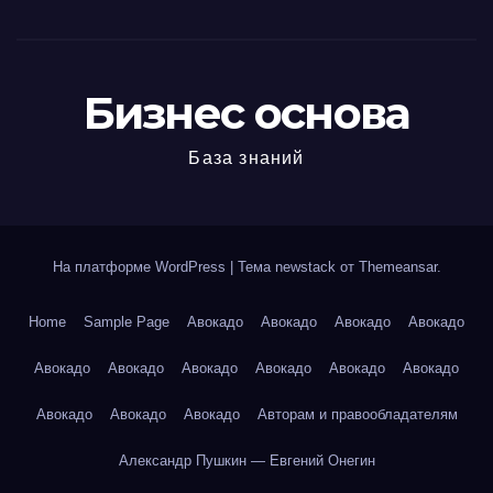
Бизнес основа
База знаний
На платформе WordPress
|
Тема newstack от
Themeansar
.
Home
Sample Page
Авокадо
Авокадо
Авокадо
Авокадо
Авокадо
Авокадо
Авокадо
Авокадо
Авокадо
Авокадо
Авокадо
Авокадо
Авокадо
Авторам и правообладателям
Александр Пушкин — Евгений Онегин