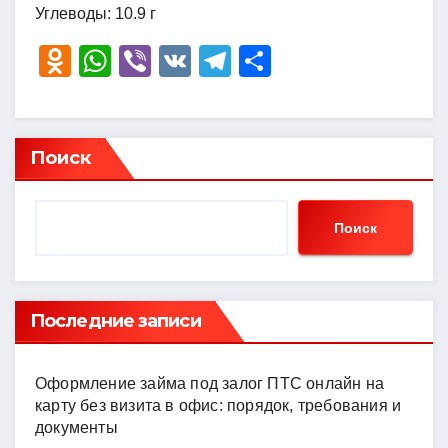
Углеводы: 10.9 г
O
W
Vi
V
T
О
d
h
b
K
el
тп
n
at
er
e
р
o
s
gr
а
Поиск
kl
A
a
в
a
p
m
и
Поиск
ss
p
ть
ni
ki
Последние записи
Оформление займа под залог ПТС онлайн на
карту без визита в офис: порядок, требования и
документы