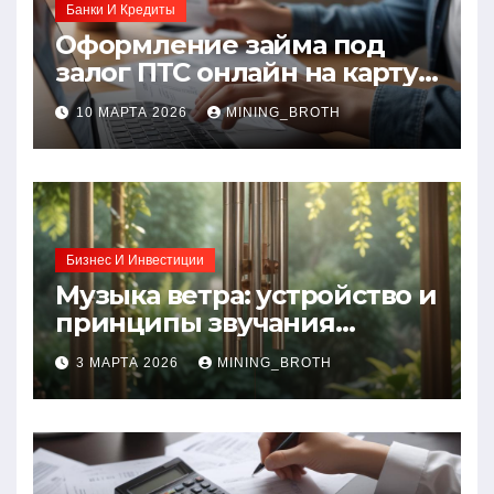
Банки И Кредиты
Оформление займа под
залог ПТС онлайн на карту
без визита в офис: порядок,
10 МАРТА 2026
MINING_BROTH
требования и документы
Бизнес И Инвестиции
Музыка ветра: устройство и
принципы звучания
колокольчиков
3 МАРТА 2026
MINING_BROTH