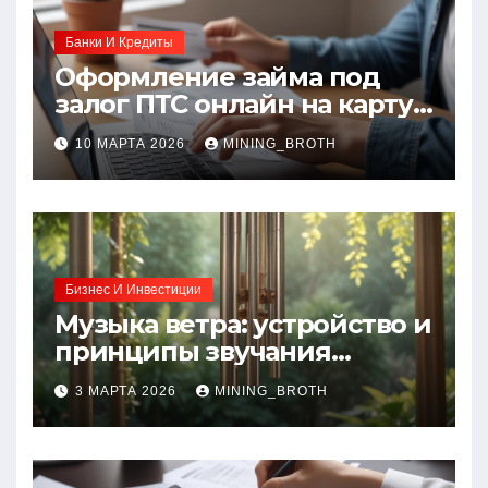
Банки И Кредиты
Оформление займа под
залог ПТС онлайн на карту
без визита в офис: порядок,
10 МАРТА 2026
MINING_BROTH
требования и документы
Бизнес И Инвестиции
Музыка ветра: устройство и
принципы звучания
колокольчиков
3 МАРТА 2026
MINING_BROTH