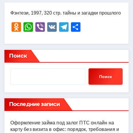
Фэнтези, 1997, 320 стр. тайны и загадки прошлого
O
W
Vi
V
T
О
d
h
b
K
el
тп
n
at
er
e
р
o
s
gr
а
Поиск
kl
A
a
в
a
p
m
и
Поиск
ss
p
ть
ni
ki
Последние записи
Оформление займа под залог ПТС онлайн на
карту без визита в офис: порядок, требования и