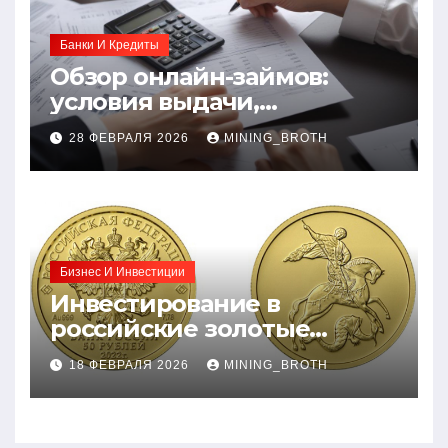
Банки И Кредиты
Обзор онлайн-займов:
условия выдачи,
процентные ставки и
28 ФЕВРАЛЯ 2026
MINING_BROTH
требования к заемщикам
Бизнес И Инвестиции
Инвестирование в
российские золотые
монеты: подробное
18 ФЕВРАЛЯ 2026
MINING_BROTH
руководство