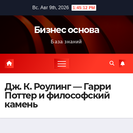
Перейти
Вс. Авг 9th, 2026
1:45:14 PM
к
содержимому
Бизнес основа
База знаний
Дж. К. Роулинг — Гарри
Поттер и философский
камень