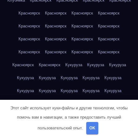
Клубника
Красноярск
Красноярск
Красноярск
Красноярск
Красноярск
Красноярск
Красноярск
Красноярск
Красноярск
Красноярск
Красноярск
Красноярск
Красноярск
Красноярск
Красноярск
Красноярск
Красноярск
Красноярск
Красноярск
Красноярск
Красноярск
Красноярск
Кукуруза
Кукуруза
Кукуруза
Кукуруза
Кукуруза
Кукуруза
Кукуруза
Кукуруза
Кукуруза
Кукуруза
Кукуруза
Кукуруза
Кукуруза
Кукуруза
Куриная грудка
Куриная грудка
Куриная грудка
Этот сайт использует куки-файлы и другие технологии, чтобы
Куриная грудка
Куриная грудка
Куриная грудка
помочь вам в навигации, а также предоставить лучший
пользовательский опыт.
OK
Куриная грудка
Куриная грудка
Куриная грудка