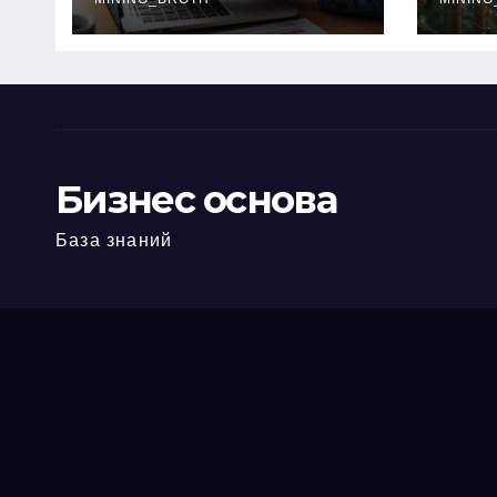
офис: порядок,
кол
требования и
документы
Бизнес основа
База знаний