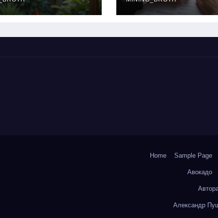
окольчиков
ставки и
требования к
заемщикам
Home
Sample Page
Авокадо
Автор
Александр Пуш