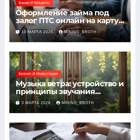
Банки И Кредиты
Оформление займа под
залог ПТС онлайн на карту
без визита в офис: порядок,
10 МАРТА 2026
MINING_BROTH
требования и документы
Бизнес И Инвестиции
Музыка ветра: устройство и
принципы звучания
колокольчиков
3 МАРТА 2026
MINING_BROTH