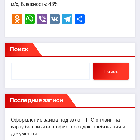
м/с, Влажность: 43%
O
W
Vi
V
T
О
d
h
b
K
el
тп
n
at
er
e
р
o
s
gr
а
Поиск
kl
A
a
в
a
p
m
и
Поиск
ss
p
ть
ni
ki
Последние записи
Оформление займа под залог ПТС онлайн на
карту без визита в офис: порядок, требования и
документы