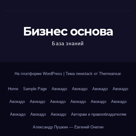
Бизнес основа
База знаний
На платформе WordPress
|
Тема newstack от
Themeansar
.
Home
Sample Page
Авокадо
Авокадо
Авокадо
Авокадо
Авокадо
Авокадо
Авокадо
Авокадо
Авокадо
Авокадо
Авокадо
Авокадо
Авокадо
Авторам и правообладателям
Александр Пушкин — Евгений Онегин