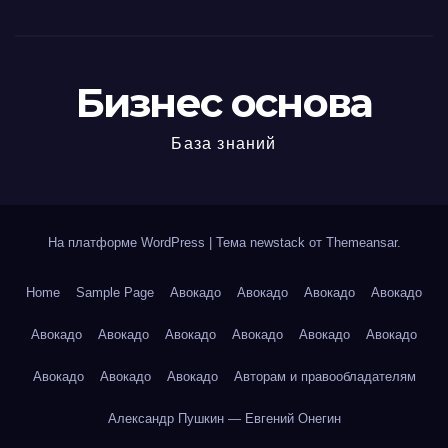
Бизнес основа
База знаний
На платформе WordPress
|
Тема newstack от
Themeansar
.
Home
Sample Page
Авокадо
Авокадо
Авокадо
Авокадо
Авокадо
Авокадо
Авокадо
Авокадо
Авокадо
Авокадо
Авокадо
Авокадо
Авокадо
Авторам и правообладателям
Александр Пушкин — Евгений Онегин