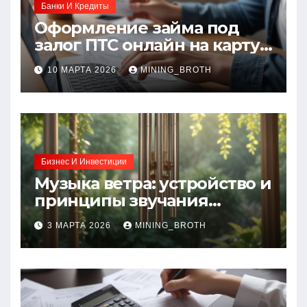
Банки И Кредиты
Оформление займа под
залог ПТС онлайн на карту
без визита в офис: порядок,
10 МАРТА 2026
MINING_BROTH
требования и документы
Бизнес И Инвестиции
Музыка ветра: устройство и
принципы звучания
колокольчиков
3 МАРТА 2026
MINING_BROTH