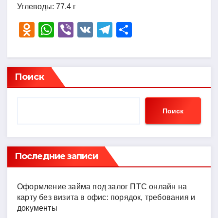
Углеводы: 77.4 г
O
W
Vi
V
T
О
d
h
b
K
el
тп
n
at
er
e
р
o
s
gr
а
Поиск
kl
A
a
в
a
p
m
и
Поиск
ss
p
ть
ni
ki
Последние записи
Оформление займа под залог ПТС онлайн на
карту без визита в офис: порядок, требования и
документы