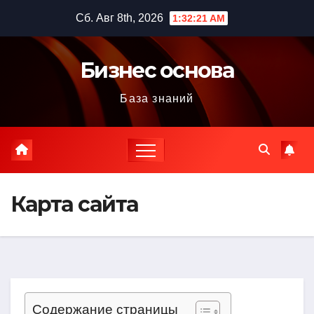
Перейти
Сб. Авг 8th, 2026
1:32:22 AM
к
содержимому
Бизнес основа
База знаний
Карта сайта
Содержание страницы