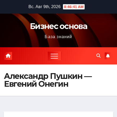
Перейти
Вс. Авг 9th, 2026
8:46:42 AM
к
содержимому
Бизнес основа
База знаний
Александр Пушкин —
Евгений Онегин