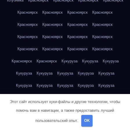
Клубника
Красноярск
Красноярск
Красноярск
Красноярск
Красноярск
Красноярск
Красноярск
Красноярск
Красноярск
Красноярск
Красноярск
Красноярск
Красноярск
Красноярск
Красноярск
Красноярск
Красноярск
Красноярск
Красноярск
Красноярск
Красноярск
Красноярск
Кукуруза
Кукуруза
Кукуруза
Кукуруза
Кукуруза
Кукуруза
Кукуруза
Кукуруза
Кукуруза
Кукуруза
Кукуруза
Кукуруза
Кукуруза
Кукуруза
Куриная грудка
Куриная грудка
Куриная грудка
Этот сайт использует куки-файлы и другие технологии, чтобы
Куриная грудка
Куриная грудка
Куриная грудка
помочь вам в навигации, а также предоставить лучший
пользовательский опыт.
OK
Куриная грудка
Куриная грудка
Куриная грудка