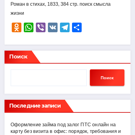
Роман в стихах, 1833, 384 стр. поиск смысла
жизни
O
W
Vi
V
T
О
d
h
b
K
el
тп
n
at
er
e
р
o
s
gr
а
Поиск
kl
A
a
в
a
p
m
и
Поиск
ss
p
ть
ni
ki
Последние записи
Оформление займа под залог ПТС онлайн на
карту без визита в офис: порядок, требования и