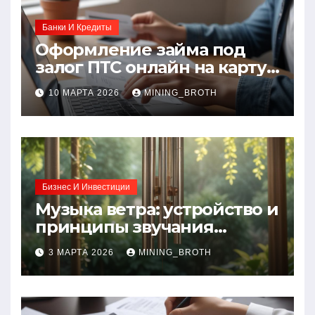
Банки И Кредиты
Оформление займа под
залог ПТС онлайн на карту
без визита в офис: порядок,
10 МАРТА 2026
MINING_BROTH
требования и документы
Бизнес И Инвестиции
Музыка ветра: устройство и
принципы звучания
колокольчиков
3 МАРТА 2026
MINING_BROTH