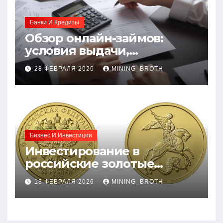
Банки И Кредиты
Обзор онлайн-займов:
условия выдачи,
процентные ставки и
28 ФЕВРАЛЯ 2026
MINING_BROTH
требования к заемщикам
Бизнес И Инвестиции
Инвестирование в
российские золотые
монеты: подробное
18 ФЕВРАЛЯ 2026
MINING_BROTH
руководство