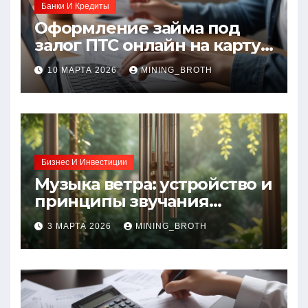
Банки И Кредиты
Оформление займа под
залог ПТС онлайн на карту
без визита в офис: порядок,
10 МАРТА 2026
MINING_BROTH
требования и документы
Бизнес И Инвестиции
Музыка ветра: устройство и
принципы звучания
колокольчиков
3 МАРТА 2026
MINING_BROTH