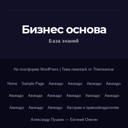
Бизнес основа
База знаний
На платформе WordPress
|
Тема newstack от
Themeansar
.
Home
Sample Page
Авокадо
Авокадо
Авокадо
Авокадо
Авокадо
Авокадо
Авокадо
Авокадо
Авокадо
Авокадо
Авокадо
Авокадо
Авокадо
Авторам и правообладателям
Александр Пушкин — Евгений Онегин