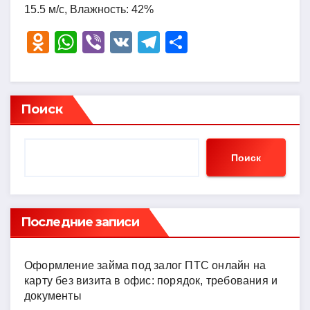
15.5 м/с, Влажность: 42%
O
W
Vi
V
T
О
d
h
b
K
el
тп
n
at
er
e
р
o
s
gr
а
Поиск
kl
A
a
в
a
p
m
и
Поиск
ss
p
ть
ni
ki
Последние записи
Оформление займа под залог ПТС онлайн на
карту без визита в офис: порядок, требования и
документы