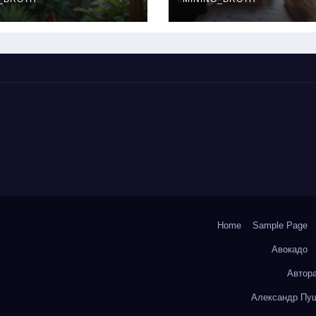
окольчиков
ставки и
требования к
заемщикам
Home
Sample Page
Авокадо
Автор
Александр Пуш