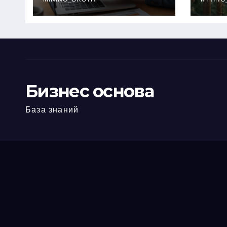
офис: порядок,
кол
требования и
документы
Бизнес основа
База знаний