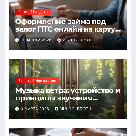
Банки И Кредиты
Оформление займа под
залог ПТС онлайн на карту
без визита в офис: порядок,
10 МАРТА 2026
MINING_BROTH
требования и документы
Бизнес И Инвестиции
Музыка ветра: устройство и
принципы звучания
колокольчиков
3 МАРТА 2026
MINING_BROTH