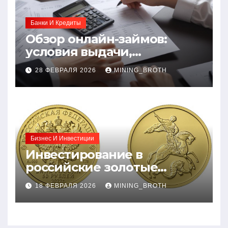
Банки И Кредиты
Обзор онлайн-займов:
условия выдачи,
процентные ставки и
28 ФЕВРАЛЯ 2026
MINING_BROTH
требования к заемщикам
Бизнес И Инвестиции
Инвестирование в
российские золотые
монеты: подробное
18 ФЕВРАЛЯ 2026
MINING_BROTH
руководство