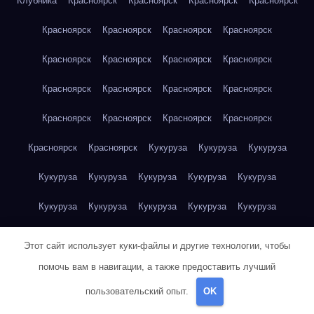
Клубника
Красноярск
Красноярск
Красноярск
Красноярск
Красноярск
Красноярск
Красноярск
Красноярск
Красноярск
Красноярск
Красноярск
Красноярск
Красноярск
Красноярск
Красноярск
Красноярск
Красноярск
Красноярск
Красноярск
Красноярск
Красноярск
Красноярск
Кукуруза
Кукуруза
Кукуруза
Кукуруза
Кукуруза
Кукуруза
Кукуруза
Кукуруза
Кукуруза
Кукуруза
Кукуруза
Кукуруза
Кукуруза
Кукуруза
Куриная грудка
Куриная грудка
Куриная грудка
Этот сайт использует куки-файлы и другие технологии, чтобы
Куриная грудка
Куриная грудка
Куриная грудка
помочь вам в навигации, а также предоставить лучший
пользовательский опыт.
OK
Куриная грудка
Куриная грудка
Куриная грудка