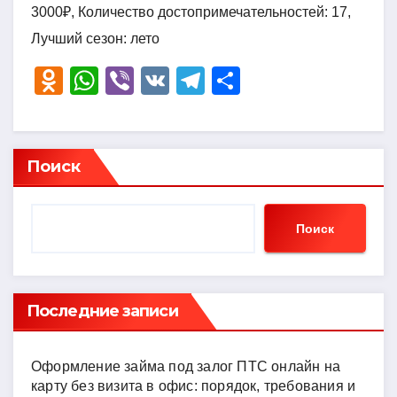
3000₽, Количество достопримечательностей: 17,
Лучший сезон: лето
O
W
Vi
V
T
О
d
h
b
K
el
тп
n
at
er
e
р
o
s
gr
а
Поиск
kl
A
a
в
a
p
m
и
Поиск
ss
p
ть
ni
ki
Последние записи
Оформление займа под залог ПТС онлайн на
карту без визита в офис: порядок, требования и