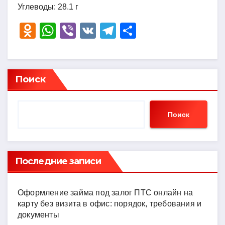
Углеводы: 28.1 г
O
W
Vi
V
T
О
d
h
b
K
el
тп
n
at
er
e
р
o
s
gr
а
Поиск
kl
A
a
в
a
p
m
и
Поиск
ss
p
ть
ni
ki
Последние записи
Оформление займа под залог ПТС онлайн на
карту без визита в офис: порядок, требования и
документы