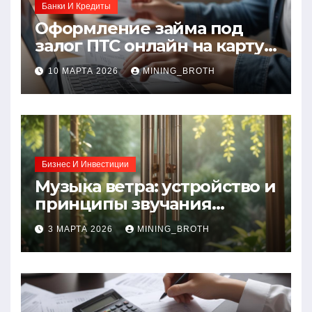
Банки И Кредиты
Оформление займа под
залог ПТС онлайн на карту
без визита в офис: порядок,
10 МАРТА 2026
MINING_BROTH
требования и документы
Бизнес И Инвестиции
Музыка ветра: устройство и
принципы звучания
колокольчиков
3 МАРТА 2026
MINING_BROTH