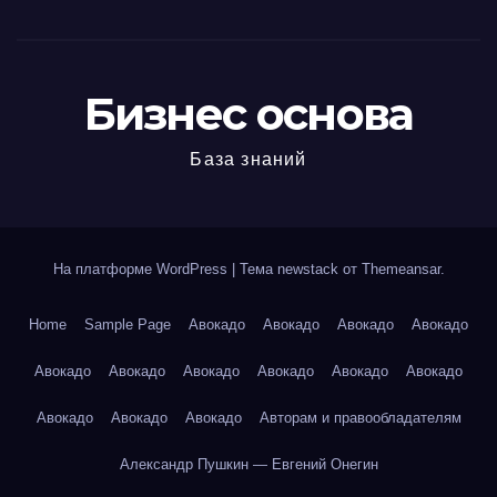
Бизнес основа
База знаний
На платформе WordPress
|
Тема newstack от
Themeansar
.
Home
Sample Page
Авокадо
Авокадо
Авокадо
Авокадо
Авокадо
Авокадо
Авокадо
Авокадо
Авокадо
Авокадо
Авокадо
Авокадо
Авокадо
Авторам и правообладателям
Александр Пушкин — Евгений Онегин