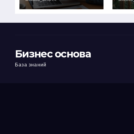
офис: порядок,
кол
требования и
документы
Бизнес основа
База знаний