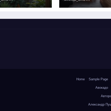
окольчиков
ставки и
требования к
заемщикам
Home
Sample Page
Авокадо
Автор
Александр Пуш