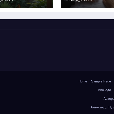
окольчиков
ставки и
требования к
заемщикам
Home
Sample Page
Авокадо
Автор
Александр Пуш