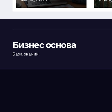
офис: порядок,
кол
требования и
документы
Бизнес основа
База знаний