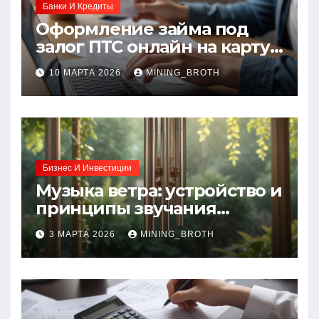
Банки И Кредиты
Оформление займа под
залог ПТС онлайн на карту
без визита в офис: порядок,
10 МАРТА 2026
MINING_BROTH
требования и документы
Бизнес И Инвестиции
Музыка ветра: устройство и
принципы звучания
колокольчиков
3 МАРТА 2026
MINING_BROTH