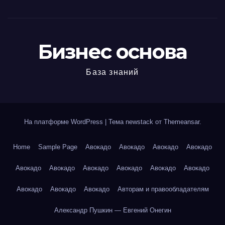
Бизнес основа
База знаний
На платформе WordPress
|
Тема newstack от
Themeansar
.
Home
Sample Page
Авокадо
Авокадо
Авокадо
Авокадо
Авокадо
Авокадо
Авокадо
Авокадо
Авокадо
Авокадо
Авокадо
Авокадо
Авокадо
Авторам и правообладателям
Александр Пушкин — Евгений Онегин