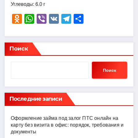
Углеводы: 6.0 г
O
W
Vi
V
T
О
d
h
b
K
el
тп
n
at
er
e
р
o
s
gr
а
Поиск
kl
A
a
в
a
p
m
и
Поиск
ss
p
ть
ni
ki
Последние записи
Оформление займа под залог ПТС онлайн на
карту без визита в офис: порядок, требования и
документы