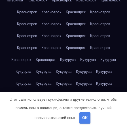
Клубника
Красноярск
Красноярск
Красноярск
Красноярск
Красноярск
Красноярск
Красноярск
Красноярск
Красноярск
Красноярск
Красноярск
Красноярск
Красноярск
Красноярск
Красноярск
Красноярск
Красноярск
Красноярск
Красноярск
Красноярск
Красноярск
Красноярск
Кукуруза
Кукуруза
Кукуруза
Кукуруза
Кукуруза
Кукуруза
Кукуруза
Кукуруза
Кукуруза
Кукуруза
Кукуруза
Кукуруза
Кукуруза
Кукуруза
Куриная грудка
Куриная грудка
Куриная грудка
Этот сайт использует куки-файлы и другие технологии, чтобы
Куриная грудка
Куриная грудка
Куриная грудка
помочь вам в навигации, а также предоставить лучший
пользовательский опыт.
OK
Куриная грудка
Куриная грудка
Куриная грудка