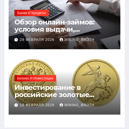
Банки И Кредиты
Обзор онлайн-займов:
условия выдачи,
процентные ставки и
28 ФЕВРАЛЯ 2026
MINING_BROTH
требования к заемщикам
Бизнес И Инвестиции
Инвестирование в
российские золотые
монеты: подробное
18 ФЕВРАЛЯ 2026
MINING_BROTH
руководство