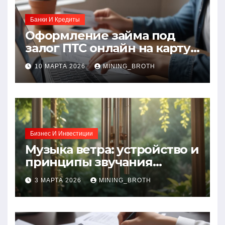
Банки И Кредиты
Оформление займа под
залог ПТС онлайн на карту
без визита в офис: порядок,
10 МАРТА 2026
MINING_BROTH
требования и документы
Бизнес И Инвестиции
Музыка ветра: устройство и
принципы звучания
колокольчиков
3 МАРТА 2026
MINING_BROTH