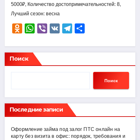
5000₽, Количество достопримечательностей: 8,
Лучший сезон: весна
O
W
Vi
V
T
О
d
h
b
K
el
тп
n
at
er
e
р
o
s
gr
а
Поиск
kl
A
a
в
a
p
m
и
Поиск
ss
p
ть
ni
ki
Последние записи
Оформление займа под залог ПТС онлайн на
карту без визита в офис: порядок, требования и