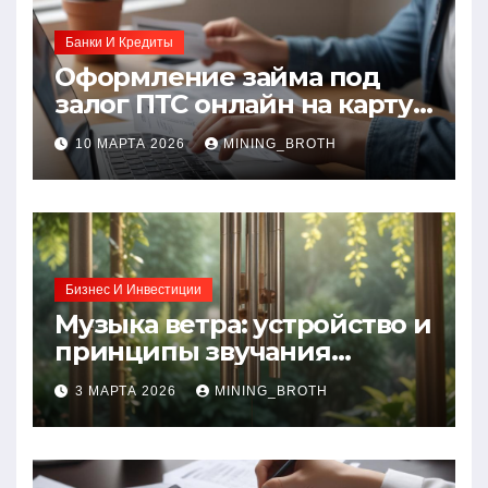
Банки И Кредиты
Оформление займа под
залог ПТС онлайн на карту
без визита в офис: порядок,
10 МАРТА 2026
MINING_BROTH
требования и документы
Бизнес И Инвестиции
Музыка ветра: устройство и
принципы звучания
колокольчиков
3 МАРТА 2026
MINING_BROTH