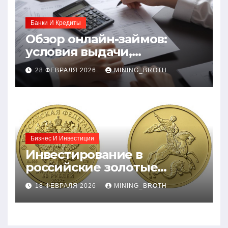
Банки И Кредиты
Обзор онлайн-займов:
условия выдачи,
процентные ставки и
28 ФЕВРАЛЯ 2026
MINING_BROTH
требования к заемщикам
Бизнес И Инвестиции
Инвестирование в
российские золотые
монеты: подробное
18 ФЕВРАЛЯ 2026
MINING_BROTH
руководство