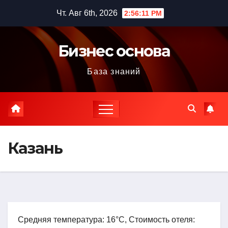
Перейти
Чт. Авг 6th, 2026
2:56:12 PM
к
содержимому
Бизнес основа
База знаний
Казань
Средняя температура: 16°C, Стоимость отеля: