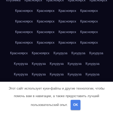
Клубника
Красноярск
Красноярск
Красноярск
Красноярск
Красноярск
Красноярск
Красноярск
Красноярск
Красноярск
Красноярск
Красноярск
Красноярск
Красноярск
Красноярск
Красноярск
Красноярск
Красноярск
Красноярск
Красноярск
Красноярск
Красноярск
Красноярск
Кукуруза
Кукуруза
Кукуруза
Кукуруза
Кукуруза
Кукуруза
Кукуруза
Кукуруза
Кукуруза
Кукуруза
Кукуруза
Кукуруза
Кукуруза
Кукуруза
Куриная грудка
Куриная грудка
Куриная грудка
Этот сайт использует куки-файлы и другие технологии, чтобы
Куриная грудка
Куриная грудка
Куриная грудка
помочь вам в навигации, а также предоставить лучший
пользовательский опыт.
OK
Куриная грудка
Куриная грудка
Куриная грудка