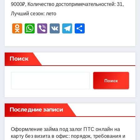
9000₽, Количество достопримечательностей: 31,
Лучший сезон: лето
O
W
Vi
V
T
О
d
h
b
K
el
тп
n
at
er
e
р
o
s
gr
а
Поиск
kl
A
a
в
a
p
m
и
Поиск
ss
p
ть
ni
ki
Последние записи
Оформление займа под залог ПТС онлайн на
карту без визита в офис: порядок, требования и