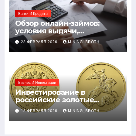
Банки И Кредиты
Обзор онлайн-займов:
условия выдачи,
процентные ставки и
28 ФЕВРАЛЯ 2026
MINING_BROTH
требования к заемщикам
Бизнес И Инвестиции
Инвестирование в
российские золотые
монеты: подробное
18 ФЕВРАЛЯ 2026
MINING_BROTH
руководство