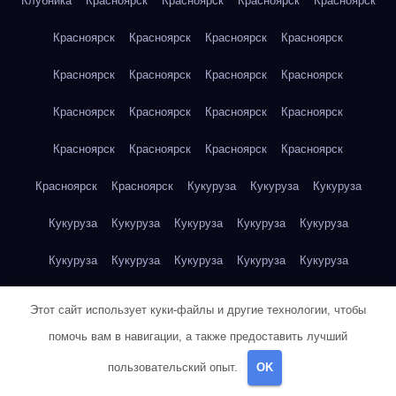
Клубника
Красноярск
Красноярск
Красноярск
Красноярск
Красноярск
Красноярск
Красноярск
Красноярск
Красноярск
Красноярск
Красноярск
Красноярск
Красноярск
Красноярск
Красноярск
Красноярск
Красноярск
Красноярск
Красноярск
Красноярск
Красноярск
Красноярск
Кукуруза
Кукуруза
Кукуруза
Кукуруза
Кукуруза
Кукуруза
Кукуруза
Кукуруза
Кукуруза
Кукуруза
Кукуруза
Кукуруза
Кукуруза
Кукуруза
Куриная грудка
Куриная грудка
Куриная грудка
Этот сайт использует куки-файлы и другие технологии, чтобы
Куриная грудка
Куриная грудка
Куриная грудка
помочь вам в навигации, а также предоставить лучший
пользовательский опыт.
OK
Куриная грудка
Куриная грудка
Куриная грудка