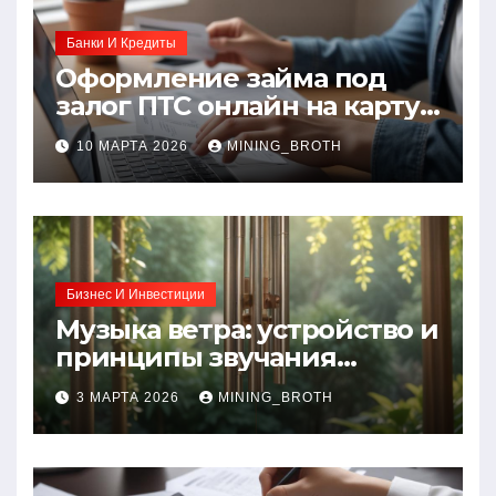
Банки И Кредиты
Оформление займа под
залог ПТС онлайн на карту
без визита в офис: порядок,
10 МАРТА 2026
MINING_BROTH
требования и документы
Бизнес И Инвестиции
Музыка ветра: устройство и
принципы звучания
колокольчиков
3 МАРТА 2026
MINING_BROTH