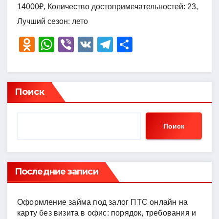
14000₽, Количество достопримечательностей: 23,
Лучший сезон: лето
O
W
Vi
V
T
О
d
h
b
K
el
тп
n
at
er
e
р
o
s
gr
а
Поиск
kl
A
a
в
a
p
m
и
Поиск
ss
p
ть
ni
ki
Последние записи
Оформление займа под залог ПТС онлайн на
карту без визита в офис: порядок, требования и