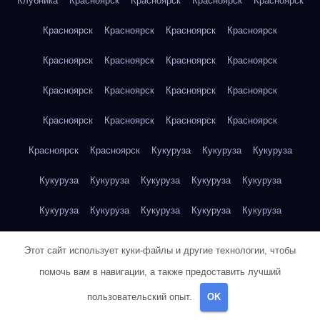
Клубника
Красноярск
Красноярск
Красноярск
Красноярск
Красноярск
Красноярск
Красноярск
Красноярск
Красноярск
Красноярск
Красноярск
Красноярск
Красноярск
Красноярск
Красноярск
Красноярск
Красноярск
Красноярск
Красноярск
Красноярск
Красноярск
Красноярск
Кукуруза
Кукуруза
Кукуруза
Кукуруза
Кукуруза
Кукуруза
Кукуруза
Кукуруза
Кукуруза
Кукуруза
Кукуруза
Кукуруза
Кукуруза
Кукуруза
Куриная грудка
Куриная грудка
Куриная грудка
Этот сайт использует куки-файлы и другие технологии, чтобы
Куриная грудка
Куриная грудка
Куриная грудка
помочь вам в навигации, а также предоставить лучший
пользовательский опыт.
OK
Куриная грудка
Куриная грудка
Куриная грудка