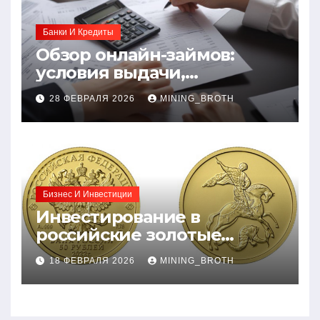
Банки И Кредиты
Обзор онлайн-займов:
условия выдачи,
процентные ставки и
28 ФЕВРАЛЯ 2026
MINING_BROTH
требования к заемщикам
Бизнес И Инвестиции
Инвестирование в
российские золотые
монеты: подробное
18 ФЕВРАЛЯ 2026
MINING_BROTH
руководство