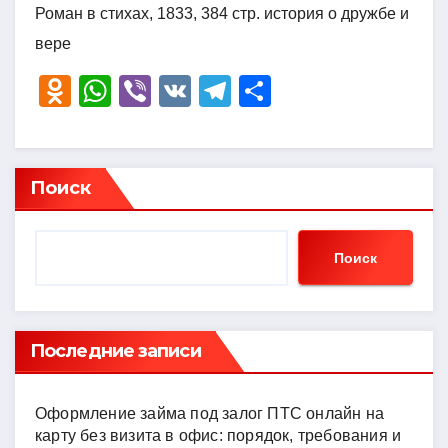
Роман в стихах, 1833, 384 стр. история о дружбе и
вере
O
W
Vi
V
T
О
d
h
b
K
el
тп
n
at
er
e
р
o
s
gr
а
Поиск
kl
A
a
в
a
p
m
и
Поиск
ss
p
ть
ni
ki
Последние записи
Оформление займа под залог ПТС онлайн на
карту без визита в офис: порядок, требования и