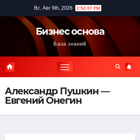
Перейти
Вс. Авг 9th, 2026
2:52:08 PM
к
содержимому
Бизнес основа
База знаний
Александр Пушкин —
Евгений Онегин