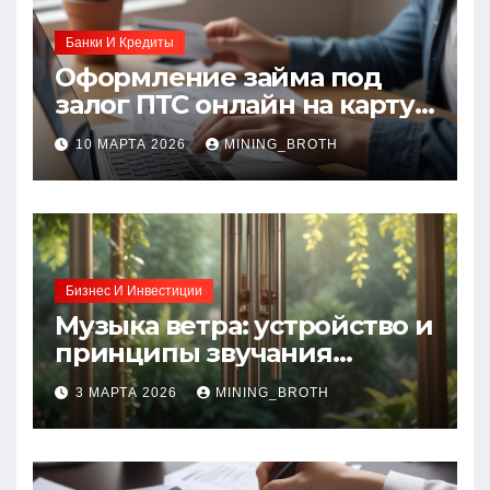
Банки И Кредиты
Оформление займа под
залог ПТС онлайн на карту
без визита в офис: порядок,
10 МАРТА 2026
MINING_BROTH
требования и документы
Бизнес И Инвестиции
Музыка ветра: устройство и
принципы звучания
колокольчиков
3 МАРТА 2026
MINING_BROTH