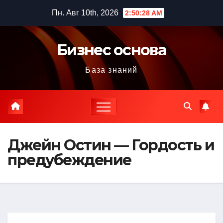
Перейти
Пн. Авг 10th, 2026
2:50:29 AM
к
содержимому
Бизнес основа
База знаний
Джейн Остин — Гордость и
предубеждение