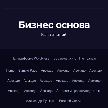
Бизнес основа
База знаний
На платформе WordPress
|
Тема newstack от
Themeansar
.
Home
Sample Page
Авокадо
Авокадо
Авокадо
Авокадо
Авокадо
Авокадо
Авокадо
Авокадо
Авокадо
Авокадо
Авокадо
Авокадо
Авокадо
Авторам и правообладателям
Александр Пушкин — Евгений Онегин