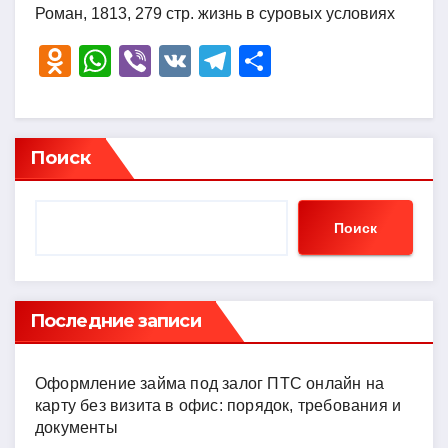
Роман, 1813, 279 стр. жизнь в суровых условиях
O
W
Vi
V
T
О
d
h
b
K
el
тп
n
at
er
e
р
o
s
gr
а
Поиск
kl
A
a
в
a
p
m
и
Поиск
ss
p
ть
ni
ki
Последние записи
Оформление займа под залог ПТС онлайн на
карту без визита в офис: порядок, требования и
документы