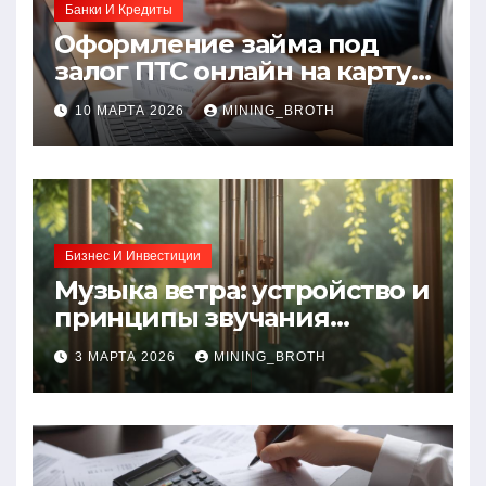
Банки И Кредиты
Оформление займа под
залог ПТС онлайн на карту
без визита в офис: порядок,
10 МАРТА 2026
MINING_BROTH
требования и документы
Бизнес И Инвестиции
Музыка ветра: устройство и
принципы звучания
колокольчиков
3 МАРТА 2026
MINING_BROTH