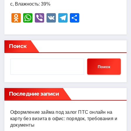
с, Влажность: 39%
O
W
Vi
V
T
О
d
h
b
K
el
тп
n
at
er
e
р
o
s
gr
а
Поиск
kl
A
a
в
a
p
m
и
Поиск
ss
p
ть
ni
ki
Последние записи
Оформление займа под залог ПТС онлайн на
карту без визита в офис: порядок, требования и
документы