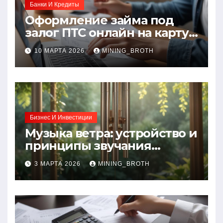
Банки И Кредиты
Оформление займа под
залог ПТС онлайн на карту
без визита в офис: порядок,
10 МАРТА 2026
MINING_BROTH
требования и документы
Бизнес И Инвестиции
Музыка ветра: устройство и
принципы звучания
колокольчиков
3 МАРТА 2026
MINING_BROTH