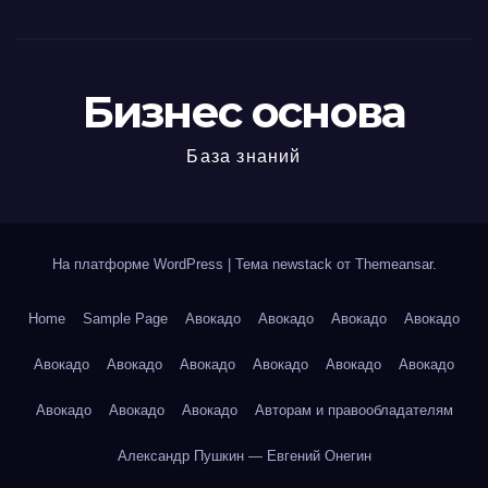
Бизнес основа
База знаний
На платформе WordPress
|
Тема newstack от
Themeansar
.
Home
Sample Page
Авокадо
Авокадо
Авокадо
Авокадо
Авокадо
Авокадо
Авокадо
Авокадо
Авокадо
Авокадо
Авокадо
Авокадо
Авокадо
Авторам и правообладателям
Александр Пушкин — Евгений Онегин