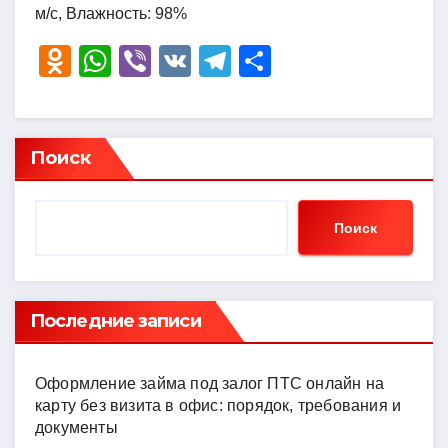
м/с, Влажность: 98%
O
W
Vi
V
T
О
d
h
b
K
el
тп
n
at
er
e
р
o
s
gr
а
Поиск
kl
A
a
в
a
p
m
и
Поиск
ss
p
ть
ni
ki
Последние записи
Оформление займа под залог ПТС онлайн на
карту без визита в офис: порядок, требования и
документы