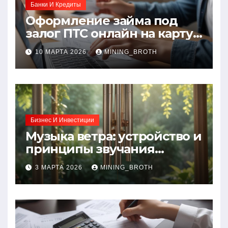
Банки И Кредиты
Оформление займа под
залог ПТС онлайн на карту
без визита в офис: порядок,
10 МАРТА 2026
MINING_BROTH
требования и документы
Бизнес И Инвестиции
Музыка ветра: устройство и
принципы звучания
колокольчиков
3 МАРТА 2026
MINING_BROTH