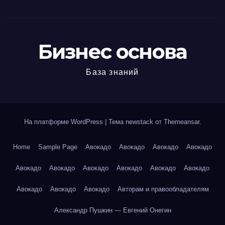
Бизнес основа
База знаний
На платформе WordPress
|
Тема newstack от
Themeansar
.
Home
Sample Page
Авокадо
Авокадо
Авокадо
Авокадо
Авокадо
Авокадо
Авокадо
Авокадо
Авокадо
Авокадо
Авокадо
Авокадо
Авокадо
Авторам и правообладателям
Александр Пушкин — Евгений Онегин