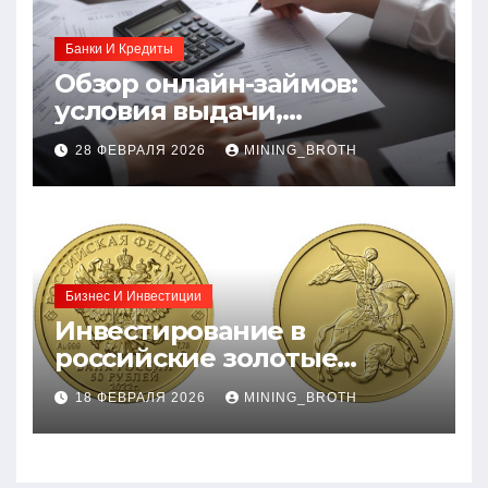
Банки И Кредиты
Обзор онлайн-займов:
условия выдачи,
процентные ставки и
28 ФЕВРАЛЯ 2026
MINING_BROTH
требования к заемщикам
Бизнес И Инвестиции
Инвестирование в
российские золотые
монеты: подробное
18 ФЕВРАЛЯ 2026
MINING_BROTH
руководство