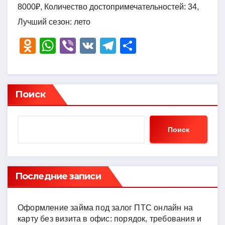
8000₽, Количество достопримечательностей: 34,
Лучший сезон: лето
O
W
Vi
V
T
О
d
h
b
K
el
тп
n
at
er
e
р
o
s
gr
а
Поиск
kl
A
a
в
a
p
m
и
Поиск
ss
p
ть
ni
ki
Последние записи
Оформление займа под залог ПТС онлайн на
карту без визита в офис: порядок, требования и