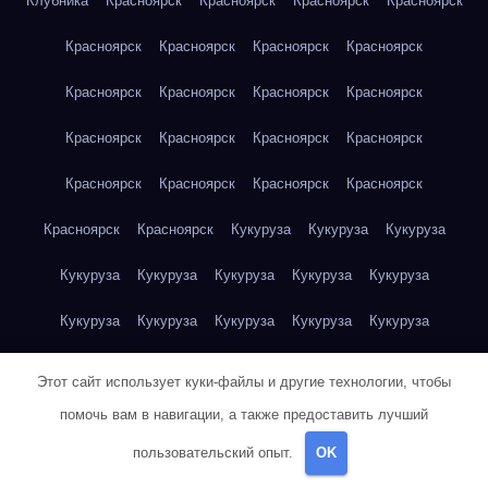
Клубника
Красноярск
Красноярск
Красноярск
Красноярск
Красноярск
Красноярск
Красноярск
Красноярск
Красноярск
Красноярск
Красноярск
Красноярск
Красноярск
Красноярск
Красноярск
Красноярск
Красноярск
Красноярск
Красноярск
Красноярск
Красноярск
Красноярск
Кукуруза
Кукуруза
Кукуруза
Кукуруза
Кукуруза
Кукуруза
Кукуруза
Кукуруза
Кукуруза
Кукуруза
Кукуруза
Кукуруза
Кукуруза
Кукуруза
Куриная грудка
Куриная грудка
Куриная грудка
Этот сайт использует куки-файлы и другие технологии, чтобы
Куриная грудка
Куриная грудка
Куриная грудка
помочь вам в навигации, а также предоставить лучший
пользовательский опыт.
OK
Куриная грудка
Куриная грудка
Куриная грудка