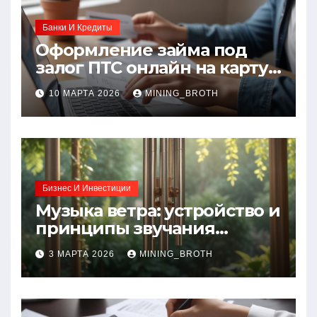
Банки И Кредиты
Оформление займа под
залог ПТС онлайн на карту
без визита в офис: порядок,
10 МАРТА 2026
MINING_BROTH
требования и документы
Бизнес И Инвестиции
Музыка ветра: устройство и
принципы звучания
колокольчиков
3 МАРТА 2026
MINING_BROTH