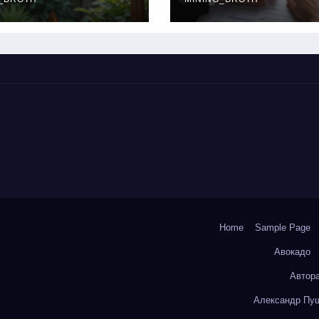
окольчиков
ставки и
требования к
заемщикам
Home
Sample Page
Авокадо
Автор
Александр Пуш