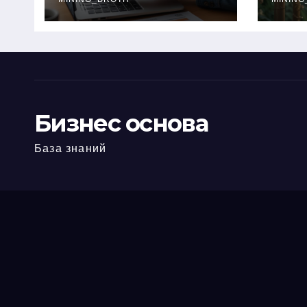
офис: порядок,
кол
требования и
документы
Бизнес основа
База знаний