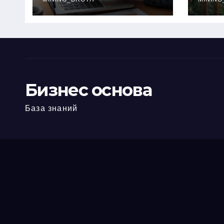
офис: порядок,
кол
требования и
документы
Бизнес основа
База знаний