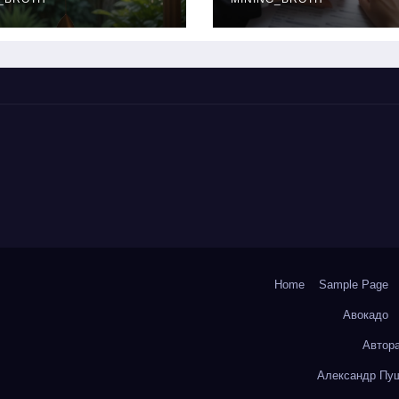
окольчиков
ставки и
требования к
заемщикам
Home
Sample Page
Авокадо
Автор
Александр Пуш