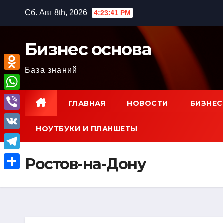
Перейти
Сб. Авг 8th, 2026
4:23:42 PM
к
содержимому
Бизнес основа
База знаний
O
d
W
ГЛАВНАЯ
НОВОСТИ
БИЗНЕС
n
h
V
o
НОУТБУКИ И ПЛАНШЕТЫ
a
i
V
k
t
b
K
l
T
Ростов-на-Дону
s
e
a
e
A
О
r
s
l
p
т
s
e
p
п
n
g