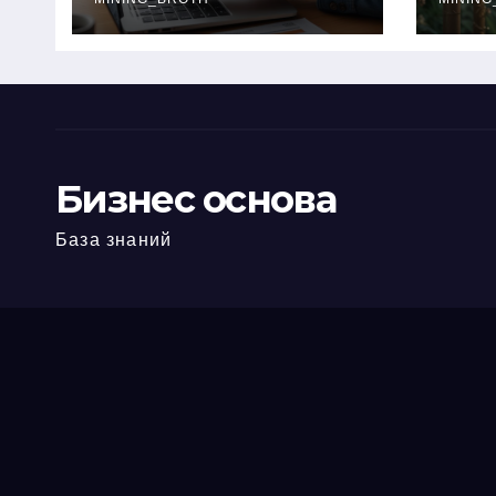
офис: порядок,
кол
требования и
документы
Бизнес основа
База знаний