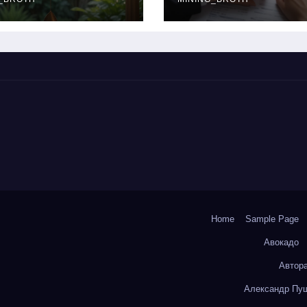
окольчиков
ставки и
требования к
заемщикам
Home
Sample Page
Авокадо
Автор
Александр Пуш