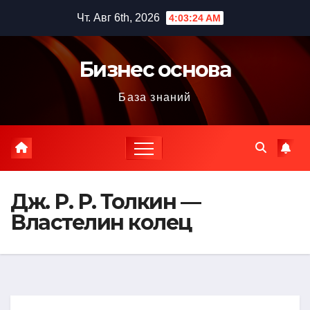
Перейти
Чт. Авг 6th, 2026
4:03:25 AM
к
содержимому
Бизнес основа
База знаний
Дж. Р. Р. Толкин —
Властелин колец