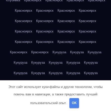
Клубника
Красноярск
Красноярск
Красноярск
Красноярск
Красноярск
Красноярск
Красноярск
Красноярск
Красноярск
Красноярск
Красноярск
Красноярск
Красноярск
Красноярск
Красноярск
Красноярск
Красноярск
Красноярск
Красноярск
Красноярск
Красноярск
Красноярск
Кукуруза
Кукуруза
Кукуруза
Кукуруза
Кукуруза
Кукуруза
Кукуруза
Кукуруза
Кукуруза
Кукуруза
Кукуруза
Кукуруза
Кукуруза
Кукуруза
Куриная грудка
Куриная грудка
Куриная грудка
Этот сайт использует куки-файлы и другие технологии, чтобы
Куриная грудка
Куриная грудка
Куриная грудка
помочь вам в навигации, а также предоставить лучший
пользовательский опыт.
OK
Куриная грудка
Куриная грудка
Куриная грудка