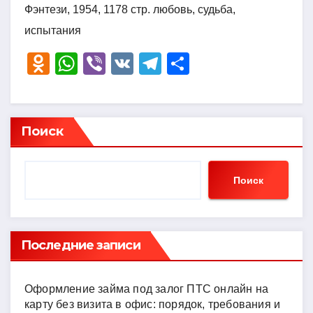
Фэнтези, 1954, 1178 стр. любовь, судьба,
испытания
O
W
Vi
V
T
О
d
h
b
K
el
тп
n
at
er
e
р
o
s
gr
а
Поиск
kl
A
a
в
a
p
m
и
Поиск
ss
p
ть
ni
ki
Последние записи
Оформление займа под залог ПТС онлайн на
карту без визита в офис: порядок, требования и