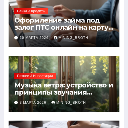
Банки И Кредиты
Оформление займа под
залог ПТС онлайн на карту
без визита в офис: порядок,
10 МАРТА 2026
MINING_BROTH
требования и документы
Бизнес И Инвестиции
Музыка ветра: устройство и
принципы звучания
колокольчиков
3 МАРТА 2026
MINING_BROTH