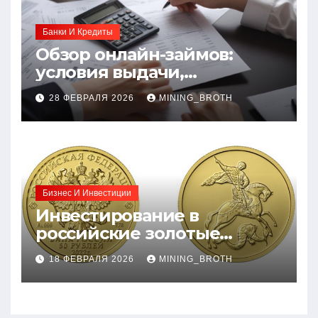
Банки И Кредиты
Обзор онлайн-займов:
условия выдачи,
процентные ставки и
28 ФЕВРАЛЯ 2026
MINING_BROTH
требования к заемщикам
Бизнес И Инвестиции
Инвестирование в
российские золотые
монеты: подробное
18 ФЕВРАЛЯ 2026
MINING_BROTH
руководство