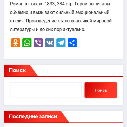
Роман в стихах, 1833, 384 стр. Герои выписаны
объёмно и вызывают сильный эмоциональный
отклик. Произведение стало классикой мировой
литературы и до сих пор актуально.
O
W
Vi
V
T
О
d
h
b
K
el
тп
n
at
er
e
р
o
s
gr
а
Поиск
kl
A
a
в
a
p
m
и
Поиск
ss
p
ть
ni
ki
Последние записи