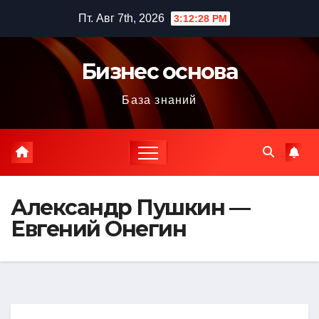
Перейти
Пт. Авг 7th, 2026
3:12:29 PM
к
содержимому
Бизнес основа
База знаний
Александр Пушкин —
Евгений Онегин