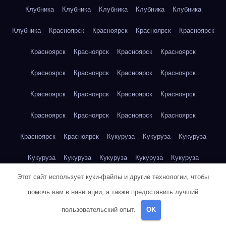
Клубника
Клубника
Клубника
Клубника
Клубника
Клубника
Красноярск
Красноярск
Красноярск
Красноярск
Красноярск
Красноярск
Красноярск
Красноярск
Красноярск
Красноярск
Красноярск
Красноярск
Красноярск
Красноярск
Красноярск
Красноярск
Красноярск
Красноярск
Красноярск
Красноярск
Красноярск
Красноярск
Кукуруза
Кукуруза
Кукуруза
Кукуруза
Кукуруза
Кукуруза
Кукуруза
Кукуруза
Этот сайт использует куки-файлы и другие технологии, чтобы
Кукуруза
Кукуруза
Кукуруза
Кукуруза
Кукуруза
помочь вам в навигации, а также предоставить лучший
Кукуруза
Куриная грудка
Куриная грудка
Куриная грудка
пользовательский опыт.
OK
Куриная грудка
Куриная грудка
Куриная грудка