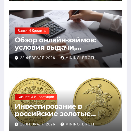
Банки И Кредиты
Обзор онлайн-займов:
условия выдачи,
процентные ставки и
28 ФЕВРАЛЯ 2026
MINING_BROTH
требования к заемщикам
Бизнес И Инвестиции
Инвестирование в
российские золотые
монеты: подробное
18 ФЕВРАЛЯ 2026
MINING_BROTH
руководство