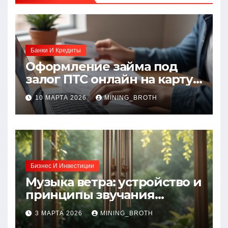
Банки И Кредиты
Оформление займа под
залог ПТС онлайн на карту
без визита в офис: порядок,
10 МАРТА 2026
MINING_BROTH
требования и документы
Бизнес И Инвестиции
Музыка ветра: устройство и
принципы звучания
колокольчиков
3 МАРТА 2026
MINING_BROTH