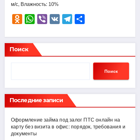
м/с, Влажность: 10%
O
W
Vi
V
T
О
d
h
b
K
el
тп
n
at
er
e
р
o
s
gr
а
Поиск
kl
A
a
в
a
p
m
и
Поиск
ss
p
ть
ni
ki
Последние записи
Оформление займа под залог ПТС онлайн на
карту без визита в офис: порядок, требования и
документы