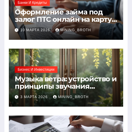
Банки И Кредиты
Оформление займа под
залог ПТС онлайн на карту
без визита в офис: порядок,
10 МАРТА 2026
MINING_BROTH
требования и документы
Бизнес И Инвестиции
Музыка ветра: устройство и
принципы звучания
колокольчиков
3 МАРТА 2026
MINING_BROTH