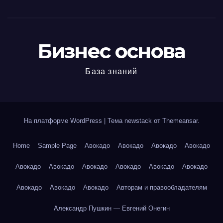
Бизнес основа
База знаний
На платформе WordPress
|
Тема newstack от
Themeansar
.
Home
Sample Page
Авокадо
Авокадо
Авокадо
Авокадо
Авокадо
Авокадо
Авокадо
Авокадо
Авокадо
Авокадо
Авокадо
Авокадо
Авокадо
Авторам и правообладателям
Александр Пушкин — Евгений Онегин