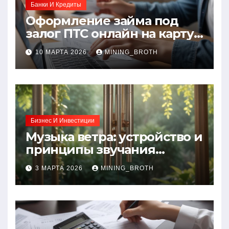
Банки И Кредиты
Оформление займа под
залог ПТС онлайн на карту
без визита в офис: порядок,
10 МАРТА 2026
MINING_BROTH
требования и документы
Бизнес И Инвестиции
Музыка ветра: устройство и
принципы звучания
колокольчиков
3 МАРТА 2026
MINING_BROTH