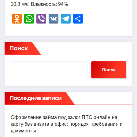
10.8 м/с, Влажность: 94%
O
W
Vi
V
T
О
d
h
b
K
el
тп
n
at
er
e
р
o
s
gr
а
Поиск
kl
A
a
в
a
p
m
и
Поиск
ss
p
ть
ni
ki
Последние записи
Оформление займа под залог ПТС онлайн на
карту без визита в офис: порядок, требования и
документы