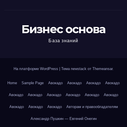
Бизнес основа
База знаний
На платформе WordPress
|
Тема newstack от
Themeansar
.
Home
Sample Page
Авокадо
Авокадо
Авокадо
Авокадо
Авокадо
Авокадо
Авокадо
Авокадо
Авокадо
Авокадо
Авокадо
Авокадо
Авокадо
Авторам и правообладателям
Александр Пушкин — Евгений Онегин