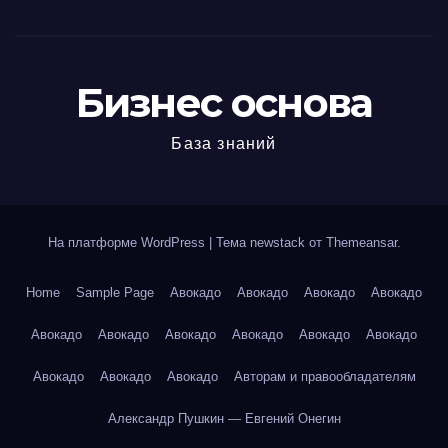
Бизнес основа
База знаний
На платформе WordPress
|
Тема newstack от
Themeansar
.
Home
Sample Page
Авокадо
Авокадо
Авокадо
Авокадо
Авокадо
Авокадо
Авокадо
Авокадо
Авокадо
Авокадо
Авокадо
Авокадо
Авокадо
Авторам и правообладателям
Александр Пушкин — Евгений Онегин