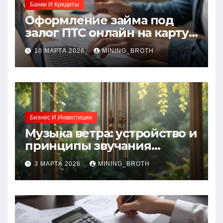
Банки И Кредиты
Оформление займа под
залог ПТС онлайн на карту
без визита в офис: порядок,
10 МАРТА 2026
MINING_BROTH
требования и документы
Бизнес И Инвестиции
Музыка ветра: устройство и
принципы звучания
колокольчиков
3 МАРТА 2026
MINING_BROTH