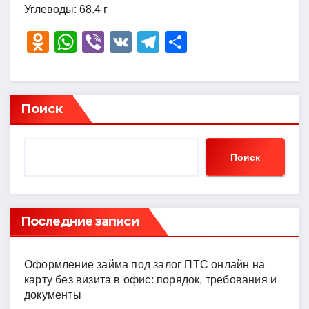
Углеводы: 68.4 г
O
W
Vi
V
T
О
d
h
b
K
el
тп
n
at
er
e
р
o
s
gr
а
Поиск
kl
A
a
в
a
p
m
и
Поиск
ss
p
ть
ni
ki
Последние записи
Оформление займа под залог ПТС онлайн на
карту без визита в офис: порядок, требования и
документы