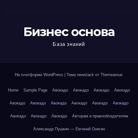
Бизнес основа
База знаний
На платформе WordPress
|
Тема newstack от
Themeansar
.
Home
Sample Page
Авокадо
Авокадо
Авокадо
Авокадо
Авокадо
Авокадо
Авокадо
Авокадо
Авокадо
Авокадо
Авокадо
Авокадо
Авокадо
Авторам и правообладателям
Александр Пушкин — Евгений Онегин