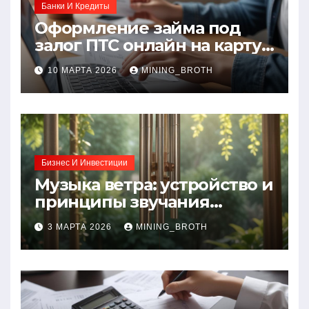
Банки И Кредиты
Оформление займа под
залог ПТС онлайн на карту
без визита в офис: порядок,
10 МАРТА 2026
MINING_BROTH
требования и документы
Бизнес И Инвестиции
Музыка ветра: устройство и
принципы звучания
колокольчиков
3 МАРТА 2026
MINING_BROTH