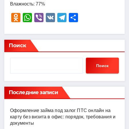
Влажность: 77%
O
W
Vi
V
T
О
d
h
b
K
el
тп
n
at
er
e
р
o
s
gr
а
Поиск
kl
A
a
в
a
p
m
и
Поиск
ss
p
ть
ni
ki
Последние записи
Оформление займа под залог ПТС онлайн на
карту без визита в офис: порядок, требования и
документы