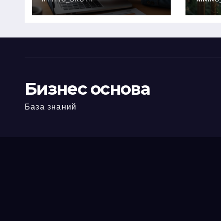
офис: порядок,
кол
требования и
документы
Бизнес основа
База знаний