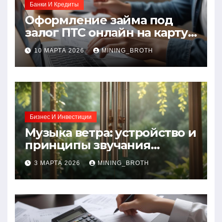
Банки И Кредиты
Оформление займа под
залог ПТС онлайн на карту
без визита в офис: порядок,
10 МАРТА 2026
MINING_BROTH
требования и документы
Бизнес И Инвестиции
Музыка ветра: устройство и
принципы звучания
колокольчиков
3 МАРТА 2026
MINING_BROTH