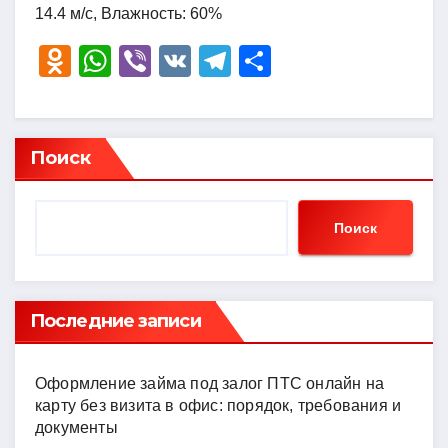
14.4 м/с, Влажность: 60%
O
W
Vi
V
T
О
d
h
b
K
el
тп
n
at
er
e
р
o
s
gr
а
Поиск
kl
A
a
в
a
p
m
и
Поиск
ss
p
ть
ni
ki
Последние записи
Оформление займа под залог ПТС онлайн на
карту без визита в офис: порядок, требования и
документы