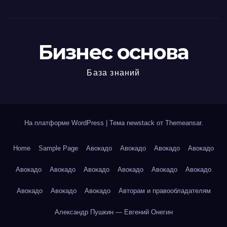
Бизнес основа
База знаний
На платформе WordPress
|
Тема newstack от
Themeansar
.
Home
Sample Page
Авокадо
Авокадо
Авокадо
Авокадо
Авокадо
Авокадо
Авокадо
Авокадо
Авокадо
Авокадо
Авокадо
Авокадо
Авокадо
Авторам и правообладателям
Александр Пушкин — Евгений Онегин