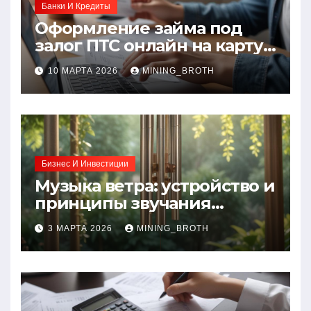
Банки И Кредиты
Оформление займа под
залог ПТС онлайн на карту
без визита в офис: порядок,
10 МАРТА 2026
MINING_BROTH
требования и документы
Бизнес И Инвестиции
Музыка ветра: устройство и
принципы звучания
колокольчиков
3 МАРТА 2026
MINING_BROTH