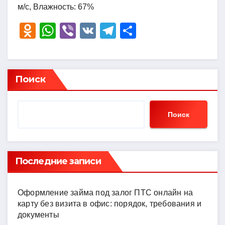
м/с, Влажность: 67%
O
W
Vi
V
T
О
d
h
b
K
el
тп
n
at
er
e
р
o
s
gr
а
Поиск
kl
A
a
в
a
p
m
и
Поиск
ss
p
ть
ni
ki
Последние записи
Оформление займа под залог ПТС онлайн на
карту без визита в офис: порядок, требования и
документы