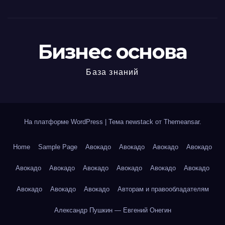
Бизнес основа
База знаний
На платформе WordPress
|
Тема newstack от
Themeansar
.
Home
Sample Page
Авокадо
Авокадо
Авокадо
Авокадо
Авокадо
Авокадо
Авокадо
Авокадо
Авокадо
Авокадо
Авокадо
Авокадо
Авокадо
Авторам и правообладателям
Александр Пушкин — Евгений Онегин