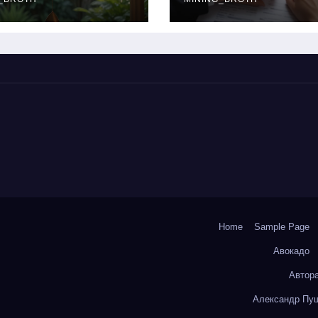
окольчиков
ставки и
требования к
заемщикам
Home
Sample Page
Авокадо
Автор
Александр Пуш