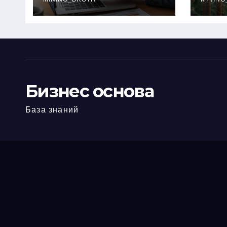
офис: порядок,
кол
требования и
документы
Бизнес основа
База знаний