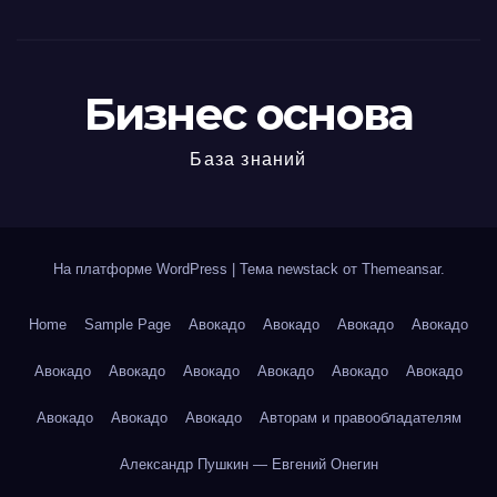
Бизнес основа
База знаний
На платформе WordPress
|
Тема newstack от
Themeansar
.
Home
Sample Page
Авокадо
Авокадо
Авокадо
Авокадо
Авокадо
Авокадо
Авокадо
Авокадо
Авокадо
Авокадо
Авокадо
Авокадо
Авокадо
Авторам и правообладателям
Александр Пушкин — Евгений Онегин