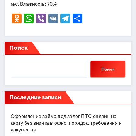
м/с, Влажность: 70%
O
W
Vi
V
T
О
d
h
b
K
el
тп
n
at
er
e
р
o
s
gr
а
Поиск
kl
A
a
в
a
p
m
и
Поиск
ss
p
ть
ni
ki
Последние записи
Оформление займа под залог ПТС онлайн на
карту без визита в офис: порядок, требования и
документы