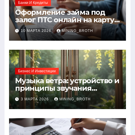
Банки И Кредиты
Оформление займа под
залог ПТС онлайн на карту
без визита в офис: порядок,
10 МАРТА 2026
MINING_BROTH
требования и документы
Бизнес И Инвестиции
Музыка ветра: устройство и
принципы звучания
колокольчиков
3 МАРТА 2026
MINING_BROTH