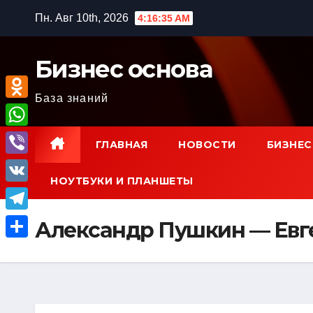
Перейти
Пн. Авг 10th, 2026
4:16:36 AM
к
содержимому
Бизнес основа
База знаний
O
d
W
ГЛАВНАЯ
НОВОСТИ
БИЗНЕС
n
h
V
o
НОУТБУКИ И ПЛАНШЕТЫ
a
i
V
k
t
b
K
l
T
Александр Пушкин — Евг
s
e
a
e
A
О
r
s
l
p
т
s
e
p
п
n
g