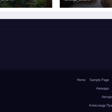
окольчиков
ставки и
требования к
заемщикам
Home
Sample Page
Авокадо
Автор
Александр Пуш