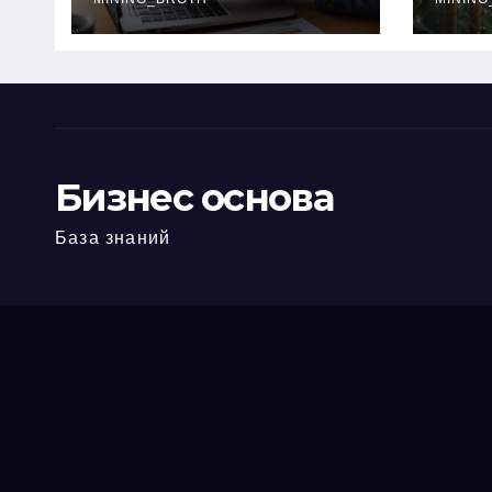
офис: порядок,
кол
требования и
документы
Бизнес основа
База знаний